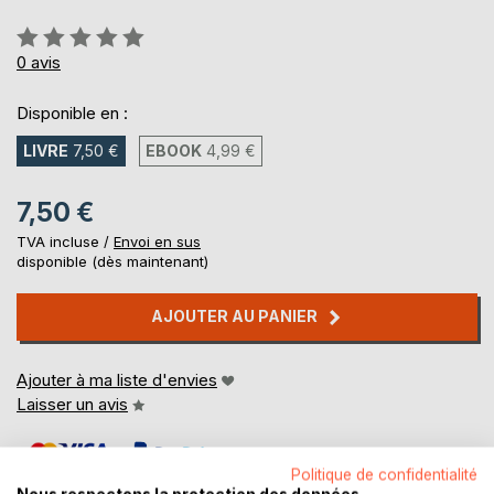
Évaluation:
0%
0
avis
Disponible en :
LIVRE
7,50 €
EBOOK
4,99 €
7,50 €
TVA incluse /
Envoi en sus
disponible (dès maintenant)
AJOUTER AU PANIER
Ajouter à ma liste d'envies
Laisser un avis
Politique de confidentialité