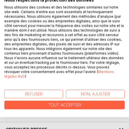
Nous respectons la protection des données
Nous utilisons des cookies et des technologies similaires sur notre
site web. Certains d'entre eux sont essentiels et techniquement
nécessaires. Nous utilisons également des méthodes d'analyse (par
DESCRIPTION
exemple des cookies ou des empreintes digitales, ainsi que le suivi
côté serveur) pour mesurer la fréquence des visites sur notre site et la
manière dont il est utilisé. Nous utilisons des technologies de suivi à
des fins de marketing et recourons à cet effet au suivi côté serveur
Après avoir lu ce livre, vous ne verrez plus la Démarche
ainsi qu'à des fournisseurs tiers, ce qui permet d'utiliser des cookies,
Qualité du même œil !
des empreintes digitales, des pixels de suivi et des adresses IP sur
Lorsqu’elle se mue en outil de pouvoir, la Qualité dévoyée
tous les appareils. Nous intégrons également sur notre site des
contenus tiers provenant d'autres fournisseurs (plateformes vidéo).
trahit ses objectifs. Elle devient un véritable cancer social
Nous n'avons aucune influence sur le traitement ultérieur des données
qui infiltre les entreprises et les administrations.
et sur un éventuel tracking par le fournisseur tiers. Par votre réglage,
Mais comment résister, alors que le sens du mot Qualité
vous acceptez les processus décrits ci-dessus. Vous pouvez
révoquer votre consentement avec effet pour l'avenir. (
Mentions
constitue à lui seul un rempart contre toute critique ?
légales BoD
)
Qui oserait remettre en cause la Qualité avec un grand Q ?
Ce livre vous donne les clés pour mieux comprendre cette
manipulation et pour la tourner en ridicule, car l’humour
REFUSER
NON, AJUSTER
reste l’arme ultime contre le désespoir.
TOUT ACCEPTER
AUTEUR(S)