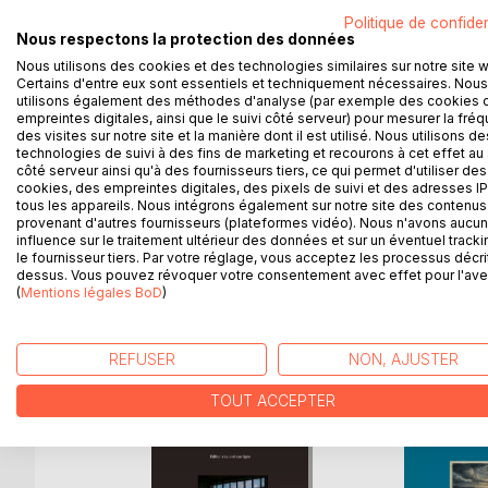
êtres croyants, le travail et la mémoire pour tous
Politique de confiden
continuité vers cet espoir qui a toujours porté la 
Nous respectons la protection des données
L’artiste est nécessaire car il promulgue une aide,
Nous utilisons des cookies et des technologies similaires sur notre site 
et une liberté de pensée conformes au respect des 
Certains d'entre eux sont essentiels et techniquement nécessaires. Nous
et le désir. Lire et écrire ne doivent pas devenir u
utilisons également des méthodes d'analyse (par exemple des cookies 
L’humanité bercée par toutes les écritures depuis
empreintes digitales, ainsi que le suivi côté serveur) pour mesurer la fré
des visites sur notre site et la manière dont il est utilisé. Nous utilisons de
limites du langage, d’assembler les mots. Pour crée
technologies de suivi à des fins de marketing et recourons à cet effet au 
ceux qui lisent ou entendent les sons : la mélod
côté serveur ainsi qu'à des fournisseurs tiers, ce qui permet d'utiliser des
En ces temps incertains, le discours d’acceptation 
cookies, des empreintes digitales, des pixels de suivi et des adresses IP
tous les appareils. Nous intégrons également sur notre site des contenus 
la voix du poète ne doit pas seulement être un témo
provenant d'autres fournisseurs (plateformes vidéo). Nous n'avons aucu
qui l’aideront à endurer et à vaincre » prend tout
influence sur le traitement ultérieur des données et sur un éventuel tracki
le fournisseur tiers. Par votre réglage, vous acceptez les processus décri
dessus. Vous pouvez révoquer votre consentement avec effet pour l'aven
(
Mentions légales BoD
)
D’AUTRES TITRES À D
REFUSER
NON, AJUSTER
TOUT ACCEPTER