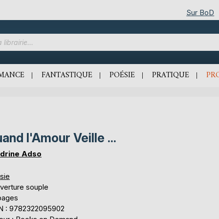
Sur BoD
MANCE
FANTASTIQUE
POÉSIE
PRATIQUE
PR
and l'Amour Veille ...
drine Adso
sie
verture souple
pages
N : 9782322095902