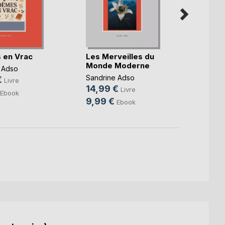
 en Vrac
Les Merveilles du
Les M
Monde Moderne
Mond
 Adso
Sandrine Adso
Sandri
€
Livre
14,99 €
14,9
Livre
Ebook
9,99 €
9,99
Ebook