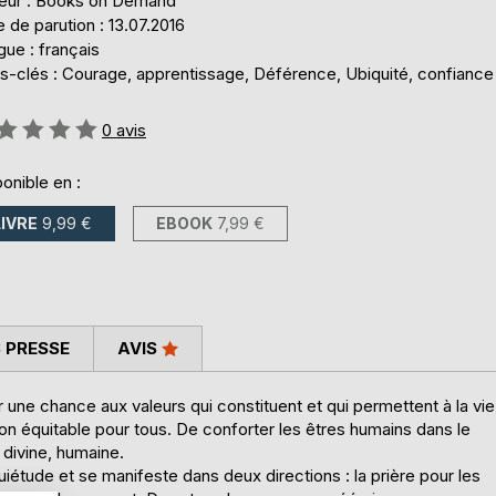
teur : Books on Demand
 de parution : 13.07.2016
ue : français
s-clés : Courage, apprentissage, Déférence, Ubiquité, confiance
uation:
0
avis
onible en :
LIVRE
9,99 €
EBOOK
7,99 €
 PRESSE
AVIS
r une chance aux valeurs qui constituent et qui permettent à la vie
ion équitable pour tous. De conforter les êtres humains dans le
 divine, humaine.
 quiétude et se manifeste dans deux directions : la prière pour les