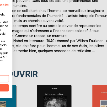
 ceux qui le peuvent. Dans tous les cas, une prééminence une
tialité
condition humaine.
 un soutien en sollicitant chez l’homme ce merveilleux imaginaire
web.
valeurs fondamentales de l’humanité. L’artiste interpelle l’amour
ne rareté, mais un chemin souvent visité.
ou des
 la nuit des temps confère au poète le devoir de repousser les
quence
s
r des images qui s’adressent à l’inconscient collectif, à tous
suivi
ie poétique. Comme un ressac, un murmure.
du prix Nobel en littérature (1949) énoncé par William Faulkner : 
 sur
tiers
ignage, elle doit être pour l’homme l’un de ses étais, les piliers
ne
 son sens. et mérite bien, quelques secondes de réflexion …
ng par
ts ci-
ir.
ÉCOUVRIR