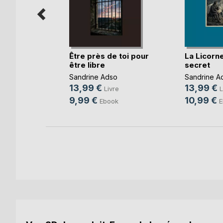
aix
Être près de toi pour
La Licorne
être libre
secret
o
Sandrine Adso
Sandrine A
e
13,99 €
13,99 €
Livre
L
k
9,99 €
10,99 €
Ebook
E