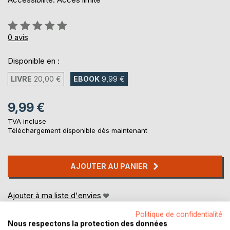
Évaluation:
0%
0
avis
Disponible en :
LIVRE
20,00 €
EBOOK
9,99 €
9,99 €
TVA incluse
Téléchargement disponible dès maintenant
AJOUTER AU PANIER
Ajouter à ma liste d'envies
Laisser un avis
Politique de confidentialité
Nous respectons la protection des données