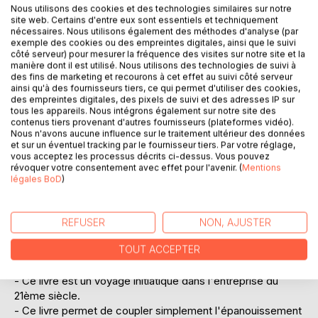
Nous utilisons des cookies et des technologies similaires sur notre
site web. Certains d'entre eux sont essentiels et techniquement
nécessaires. Nous utilisons également des méthodes d'analyse (par
exemple des cookies ou des empreintes digitales, ainsi que le suivi
côté serveur) pour mesurer la fréquence des visites sur notre site et la
manière dont il est utilisé. Nous utilisons des technologies de suivi à
DESCRIPTION
des fins de marketing et recourons à cet effet au suivi côté serveur
ainsi qu'à des fournisseurs tiers, ce qui permet d'utiliser des cookies,
des empreintes digitales, des pixels de suivi et des adresses IP sur
tous les appareils. Nous intégrons également sur notre site des
Facile à lire, ce "guide" théorique, pratique et intimiste
contenus tiers provenant d'autres fournisseurs (plateformes vidéo).
s'appuie sur certaines réalités du monde du travail vécues
Nous n'avons aucune influence sur le traitement ultérieur des données
et sur un éventuel tracking par le fournisseur tiers. Par votre réglage,
par les auteurs ou entendues lors de leurs coachings. Il
vous acceptez les processus décrits ci-dessus. Vous pouvez
vient consolider cette nouvelle vague d'entreprises qui
révoquer votre consentement avec effet pour l'avenir. (
Mentions
intrigue, intéresse voire passionne de plus en plus de
légales BoD
)
dirigeants. La plupart d'entre eux continuent cependant à
se demander si c'est vraiment réalisable. Ce livre vise à
leur prouver que c'est possible et à les rassurer sur le
REFUSER
NON, AJUSTER
chemin à emprunter pour y parvenir.
TOUT ACCEPTER
En bref :
- Ce livre est un voyage initiatique dans l'entreprise du
21ème siècle.
- Ce livre permet de coupler simplement l'épanouissement