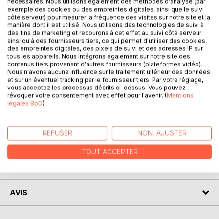
nécessaires. Nous utilisons également des méthodes d'analyse (par
exemple des cookies ou des empreintes digitales, ainsi que le suivi
côté serveur) pour mesurer la fréquence des visites sur notre site et la
manière dont il est utilisé. Nous utilisons des technologies de suivi à
des fins de marketing et recourons à cet effet au suivi côté serveur
ainsi qu'à des fournisseurs tiers, ce qui permet d'utiliser des cookies,
DESCRIPTION
des empreintes digitales, des pixels de suivi et des adresses IP sur
tous les appareils. Nous intégrons également sur notre site des
contenus tiers provenant d'autres fournisseurs (plateformes vidéo).
Dans cette deuxième partie, vous allez découvrir ma vie en
Nous n'avons aucune influence sur le traitement ultérieur des données
et sur un éventuel tracking par le fournisseur tiers. Par votre réglage,
détail, c'est-à-dire de l'enfance à l'âge adulte. Tout en
vous acceptez les processus décrits ci-dessus. Vous pouvez
décrivant tout ce que j'ai traversé comme du harcèlement
révoquer votre consentement avec effet pour l'avenir. (
Mentions
ou encore des abus sexuels. Je vous raconte tout de A à
légales BoD
)
Z. Mes hospitalisations, mes tentatives de suicide etc...
REFUSER
NON, AJUSTER
AUTEUR(S)
TOUT ACCEPTER
CRITIQUES PRESSE
AVIS