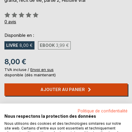
grandi, récit de vie, partie 2, Histoire vrai
Évaluation:
0%
0
avis
Disponible en :
LIVRE
8,00 €
EBOOK
3,99 €
8,00 €
TVA incluse /
Envoi en sus
disponible (dès maintenant)
AJOUTER AU PANIER
Ajouter à ma liste d'envies
Politique de confidentialité
Laisser un avis
Nous respectons la protection des données
Nous utilisons des cookies et des technologies similaires sur notre
site web. Certains d'entre eux sont essentiels et techniquement