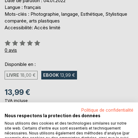
Date de parution : 04.01.2022
Langue : français
Mots-clés : Photographie, langage, Esthétique, Stylistique
comparée, arts plastiques
Accessibilité: Accès limité
Évaluation:
0%
0
avis
Disponible en :
LIVRE
18,00 €
EBOOK
13,99 €
13,99 €
TVA incluse
Téléchargement disponible dès maintenant
Politique de confidentialité
Nous respectons la protection des données
Nous utilisons des cookies et des technologies similaires sur notre
AJOUTER AU PANIER
site web. Certains d'entre eux sont essentiels et techniquement
nécessaires. Nous utilisons également des méthodes d'analyse (par