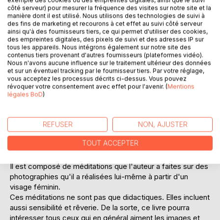
exemple des cookies ou des empreintes digitales, ainsi que le suivi
côté serveur) pour mesurer la fréquence des visites sur notre site et la
Ajouter à ma liste d'envies
manière dont il est utilisé. Nous utilisons des technologies de suivi à
Laisser un avis
des fins de marketing et recourons à cet effet au suivi côté serveur
ainsi qu'à des fournisseurs tiers, ce qui permet d'utiliser des cookies,
des empreintes digitales, des pixels de suivi et des adresses IP sur
tous les appareils. Nous intégrons également sur notre site des
contenus tiers provenant d'autres fournisseurs (plateformes vidéo).
Nous n'avons aucune influence sur le traitement ultérieur des données
et sur un éventuel tracking par le fournisseur tiers. Par votre réglage,
vous acceptez les processus décrits ci-dessus. Vous pouvez
révoquer votre consentement avec effet pour l'avenir. (
Mentions
légales BoD
)
DESCRIPTION
Le langage de l'image est celui que nous tenons en la
REFUSER
NON, AJUSTER
contemplant. Sa signification est celle de notre propre
TOUT ACCEPTER
discours intérieur, qu'il convient d'analyser dans tous ses
procédés, ce que fait le présent ouvrage.
Il est composé de méditations que l'auteur a faites sur des
photographies qu'il a réalisées lui-même à partir d'un
visage féminin.
Ces méditations ne sont pas que didactiques. Elles incluent
aussi sensibilité et rêverie. De la sorte, ce livre pourra
intéresser tous ceux qui en général aiment les images et