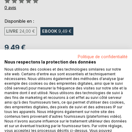
0%
0
avis
Disponible en :
LIVRE
24,00 €
EBOOK
9,49 €
9,49 €
TVA incluse
Politique de confidentialité
Téléchargement disponible dès maintenant
Nous respectons la protection des données
Nous utilisons des cookies et des technologies similaires sur notre
site web. Certains d'entre eux sont essentiels et techniquement
nécessaires. Nous utilisons également des méthodes d'analyse (par
AJOUTER AU PANIER
exemple des cookies ou des empreintes digitales, ainsi que le suivi
côté serveur) pour mesurer la fréquence des visites sur notre site et la
manière dont il est utilisé. Nous utilisons des technologies de suivi à
des fins de marketing et recourons à cet effet au suivi côté serveur
Ajouter à ma liste d'envies
ainsi qu'à des fournisseurs tiers, ce qui permet d'utiliser des cookies,
Laisser un avis
des empreintes digitales, des pixels de suivi et des adresses IP sur
tous les appareils. Nous intégrons également sur notre site des
contenus tiers provenant d'autres fournisseurs (plateformes vidéo).
Nous n'avons aucune influence sur le traitement ultérieur des données
et sur un éventuel tracking par le fournisseur tiers. Par votre réglage,
vous acceptez les processus décrits ci-dessus. Vous pouvez