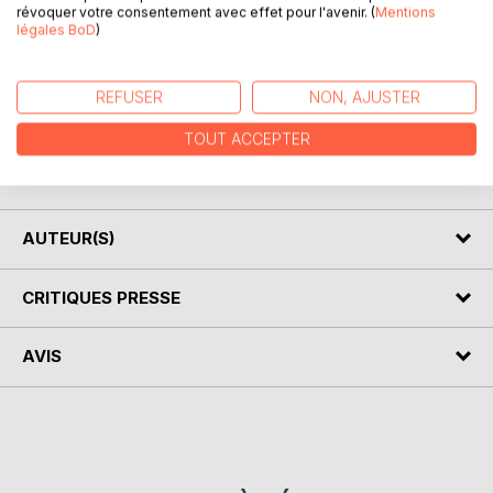
révoquer votre consentement avec effet pour l'avenir. (
Mentions
légales BoD
)
DESCRIPTION
REFUSER
NON, AJUSTER
L'homme a toujours peint avant de savoir écrire.
TOUT ACCEPTER
Je vous invite ici à une promenade à travers mes peintures
sur la nature.
AUTEUR(S)
CRITIQUES PRESSE
AVIS