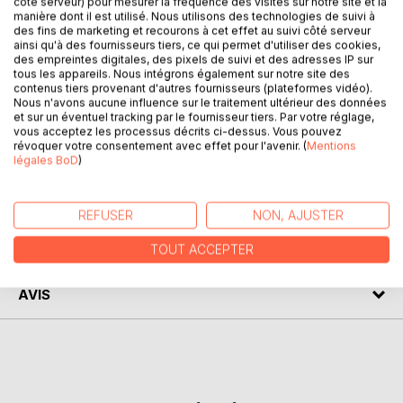
côté serveur) pour mesurer la fréquence des visites sur notre site et la
manière dont il est utilisé. Nous utilisons des technologies de suivi à
DESCRIPTION
des fins de marketing et recourons à cet effet au suivi côté serveur
ainsi qu'à des fournisseurs tiers, ce qui permet d'utiliser des cookies,
des empreintes digitales, des pixels de suivi et des adresses IP sur
À l'instar du premier recueil de saynètes, ce livre est un
tous les appareils. Nous intégrons également sur notre site des
contenus tiers provenant d'autres fournisseurs (plateformes vidéo).
support pour toutes personnes désirant monter un
Nous n'avons aucune influence sur le traitement ultérieur des données
spectacle !, jouer entre frères et soeurs, faire ses premiers
et sur un éventuel tracking par le fournisseur tiers. Par votre réglage,
pas sur scène. Alors lisez, apprenez et jouez ! C'est à vous
vous acceptez les processus décrits ci-dessus. Vous pouvez
!
révoquer votre consentement avec effet pour l'avenir. (
Mentions
légales BoD
)
AUTEUR(S)
REFUSER
NON, AJUSTER
CRITIQUES PRESSE
TOUT ACCEPTER
AVIS