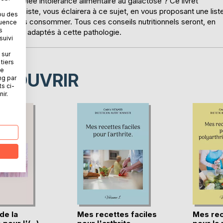
 appelée intolérance alimentaire au galactose ? Ce livret
ritionniste, vous éclairera à ce sujet, en vous proposant une list
ou des
à ne pas consommer. Tous ces conseils nutritionnels seront, en
quence
s
ement adaptés à cette pathologie.
suivi
 sur
tiers
ne
ÉCOUVRIR
ng par
ts ci-
ir.
de la
Mes recettes faciles
Mes rec