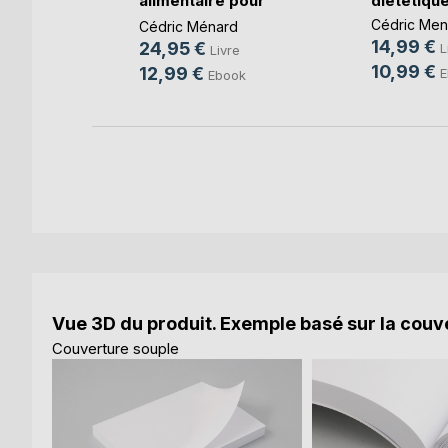
la
alimentaire pour
diététique 
l'oe(...)
Cédric Men
d
Cédric Ménard
14,99 €
24,95 €
L
e
Livre
10,99 €
12,99 €
E
Ebook
Vue 3D du produit. Exemple basé sur la couve
Couverture souple