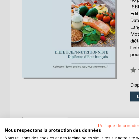
ISB
Édi
Date
Lang
Mots
diét
l'in
pou
Éval
0%
Disp
DESCRIPTION
AUTEUR(S)
CRITIQUES
Politique de confiden
Nous respectons la protection des données
Nous utilisons des cookies et des technologies similaires sur notre site 