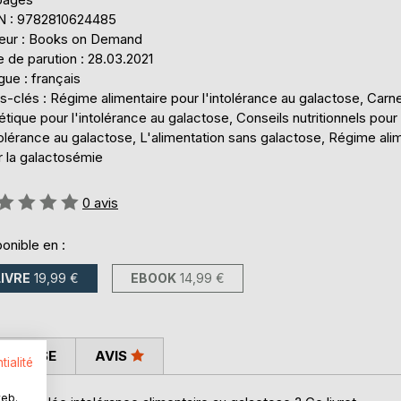
N : 9782810624485
teur : Books on Demand
 de parution : 28.03.2021
ue : français
-clés : Régime alimentaire pour l'intolérance au galactose, Carn
étique pour l'intolérance au galactose, Conseils nutritionnels pour
tolérance au galactose, L'alimentation sans galactose, Régime ali
r la galactosémie
uation:
0
avis
onible en :
LIVRE
19,99 €
EBOOK
14,99 €
 PRESSE
AVIS
tialité
web.