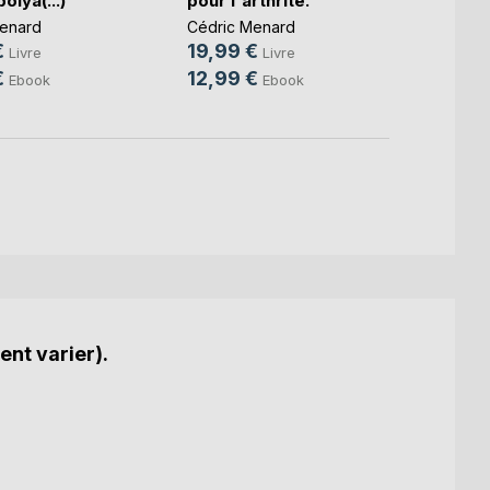
olya(...)
pour l'arthrite.
pour l
enard
Cédric Menard
Cédri
€
19,99 €
19,9
Livre
Livre
€
12,99 €
12,9
Ebook
Ebook
ent varier).