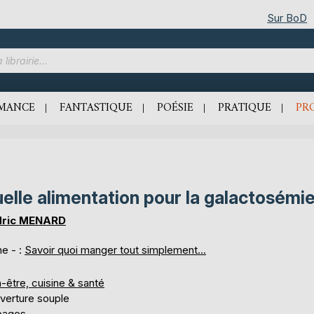
Sur BoD
MANCE
FANTASTIQUE
POÉSIE
PRATIQUE
PR
elle alimentation pour la galactosémie
dric MENARD
e - :
Savoir quoi manger tout simplement...
-être, cuisine & santé
verture souple
pages