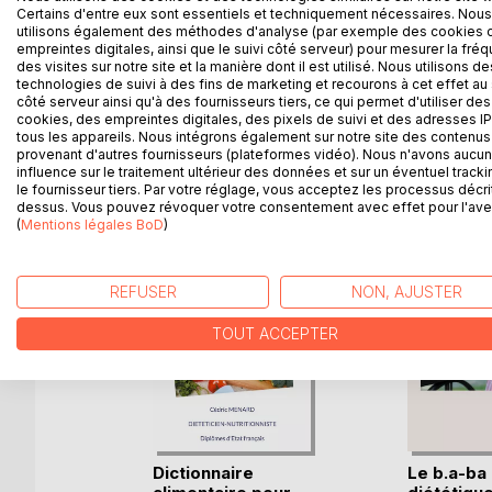
Comment s'alimenter en cas de galactosémie, aussi
Certains d'entre eux sont essentiels et techniquement nécessaires. Nous
diététique, écrit par Cédric MENARD diététicien-nut
utilisons également des méthodes d'analyse (par exemple des cookies 
aussi complète que possible de tous les aliments 
empreintes digitales, ainsi que le suivi côté serveur) pour mesurer la fré
des visites sur notre site et la manière dont il est utilisé. Nous utilisons de
prime, accompagnés d'exemples de menus parfait
technologies de suivi à des fins de marketing et recourons à cet effet au 
côté serveur ainsi qu'à des fournisseurs tiers, ce qui permet d'utiliser des
cookies, des empreintes digitales, des pixels de suivi et des adresses IP
tous les appareils. Nous intégrons également sur notre site des contenus 
provenant d'autres fournisseurs (plateformes vidéo). Nous n'avons aucu
D’AUTRES TITRES À D
influence sur le traitement ultérieur des données et sur un éventuel tracki
le fournisseur tiers. Par votre réglage, vous acceptez les processus décri
dessus. Vous pouvez révoquer votre consentement avec effet pour l'aven
(
Mentions légales BoD
)
REFUSER
NON, AJUSTER
TOUT ACCEPTER
Dictionnaire
Le b.a-ba 