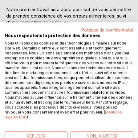
Notre premier travail aura donc pour but de vous permettre
de prendre conscience de vos erreurs alimentaires, suivi
d'une correction de celles-ci.
Politique de confidentialité
2- Je vous présenterai chaque famille alimentaire.
Nous respectons la protection des données
Nous utilisons des cookies et des technologies similaires sur notre
Il s'agira de vous familiariser avec toutes les familles
site web. Certains d'entre eux sont essentiels et techniquement
nécessaires. Nous utilisons également des méthodes d'analyse (par
alimentaires, de vous permettre de bien appréhender
exemple des cookies ou des empreintes digitales, ainsi que le suivi
l'importance de chacune d'entre elles, afin de mieux gérer
côté serveur) pour mesurer la fréquence des visites sur notre site et la
sur le plan nutritionnel votre gastrite chronique, et ainsi
manière dont il est utilisé. Nous utilisons des technologies de suivi à
des fins de marketing et recourons à cet effet au suivi côté serveur
mieux prévenir les douleurs inflammatoires qui lui sont
ainsi qu'à des fournisseurs tiers, ce qui permet d'utiliser des cookies,
dues.
des empreintes digitales, des pixels de suivi et des adresses IP sur
tous les appareils. Nous intégrons également sur notre site des
contenus tiers provenant d'autres fournisseurs (plateformes vidéo).
De nombreux conseils hygiéno-diététiques vous seront
Nous n'avons aucune influence sur le traitement ultérieur des données
proposés, vous aidant ensuite à faire les meilleurs choix.
et sur un éventuel tracking par le fournisseur tiers. Par votre réglage,
vous acceptez les processus décrits ci-dessus. Vous pouvez
révoquer votre consentement avec effet pour l'avenir. (
Mentions
3- Place à la pratique !
légales BoD
)
Ce troisième chapitre concernera la diététique pure.
REFUSER
NON, AJUSTER