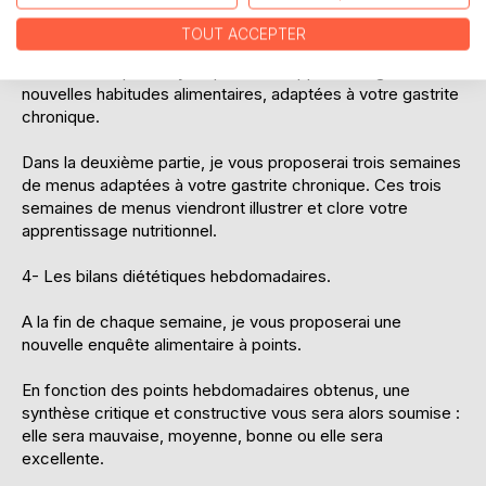
En effet, dans la première partie de ce chapitre, je vous
proposerai l'élaboration de six jours de menus très
TOUT ACCEPTER
détaillés concernant vos petits-déjeuners, déjeuners et
dîners. Cette partie ayant pour but l'apprentissage de vos
nouvelles habitudes alimentaires, adaptées à votre gastrite
chronique.
Dans la deuxième partie, je vous proposerai trois semaines
de menus adaptées à votre gastrite chronique. Ces trois
semaines de menus viendront illustrer et clore votre
apprentissage nutritionnel.
4- Les bilans diététiques hebdomadaires.
A la fin de chaque semaine, je vous proposerai une
nouvelle enquête alimentaire à points.
En fonction des points hebdomadaires obtenus, une
synthèse critique et constructive vous sera alors soumise :
elle sera mauvaise, moyenne, bonne ou elle sera
excellente.