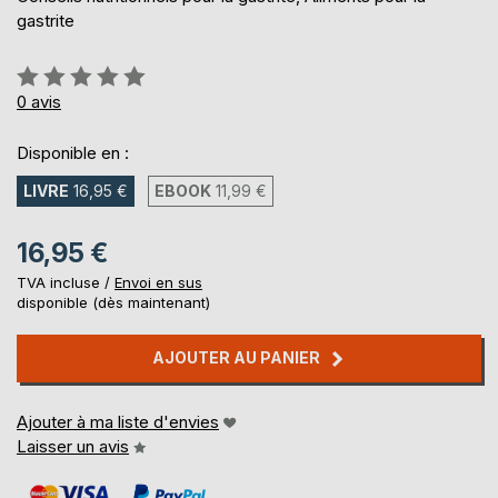
gastrite
Évaluation:
0%
0
avis
Disponible en :
LIVRE
16,95 €
EBOOK
11,99 €
16,95 €
TVA incluse /
Envoi en sus
disponible (dès maintenant)
AJOUTER AU PANIER
Ajouter à ma liste d'envies
Laisser un avis