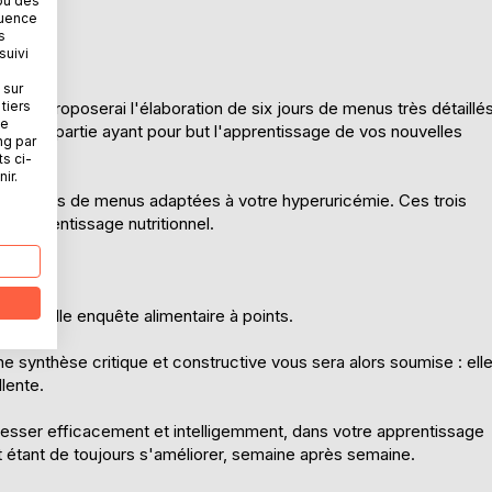
ou des
quence
s
suivi
e.
 sur
tiers
e vous proposerai l'élaboration de six jours de menus très détaillé
ne
. Cette partie ayant pour but l'apprentissage de vos nouvelles
ng par
cémie.
ts ci-
ir.
s semaines de menus adaptées à votre hyperuricémie. Ces trois
e apprentissage nutritionnel.
 nouvelle enquête alimentaire à points.
 synthèse critique et constructive vous sera alors soumise : ell
lente.
esser efficacement et intelligemment, dans votre apprentissage
ut étant de toujours s'améliorer, semaine après semaine.