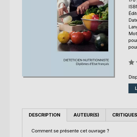
ISB
Édi
Date
Lang
Mots
pour
pour
Éval
0%
Disp
DESCRIPTION
AUTEUR(S)
CRITIQUES
Comment se présente cet ouvrage ?