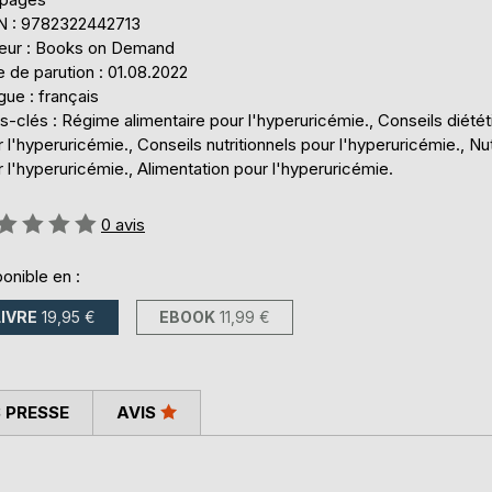
N : 9782322442713
teur : Books on Demand
 de parution : 01.08.2022
ue : français
-clés : Régime alimentaire pour l'hyperuricémie., Conseils diété
 l'hyperuricémie., Conseils nutritionnels pour l'hyperuricémie., Nut
 l'hyperuricémie., Alimentation pour l'hyperuricémie.
uation:
0
avis
onible en :
LIVRE
19,95 €
EBOOK
11,99 €
 PRESSE
AVIS