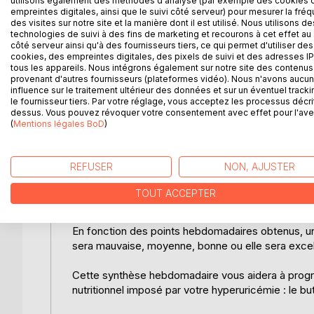
utilisons également des méthodes d'analyse (par exemple des cookies 
3- Place à la pratique !
empreintes digitales, ainsi que le suivi côté serveur) pour mesurer la fré
des visites sur notre site et la manière dont il est utilisé. Nous utilisons de
technologies de suivi à des fins de marketing et recourons à cet effet au 
Ce troisième chapitre concernera la diététique pur
côté serveur ainsi qu'à des fournisseurs tiers, ce qui permet d'utiliser des
cookies, des empreintes digitales, des pixels de suivi et des adresses IP
tous les appareils. Nous intégrons également sur notre site des contenus 
En effet, dans la première partie de ce chapitre, j
provenant d'autres fournisseurs (plateformes vidéo). Nous n'avons aucu
concernant votre petit-déjeuner, déjeuner et dîner
influence sur le traitement ultérieur des données et sur un éventuel tracki
habitudes alimentaires, adaptées à votre hyperuri
le fournisseur tiers. Par votre réglage, vous acceptez les processus décri
dessus. Vous pouvez révoquer votre consentement avec effet pour l'aven
(
Mentions légales BoD
)
Dans la deuxième partie, je vous proposerai troi
semaines de menus viendront illustrer et clore votr
REFUSER
NON, AJUSTER
4- Les bilans diététiques hebdomadaires.
TOUT ACCEPTER
A la fin de chaque semaine, je vous proposerai une
En fonction des points hebdomadaires obtenus, une
sera mauvaise, moyenne, bonne ou elle sera excel
Cette synthèse hebdomadaire vous aidera à progr
nutritionnel imposé par votre hyperuricémie : le b