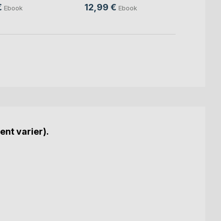
€
12,99 €
12,9
Ebook
Ebook
ent varier).