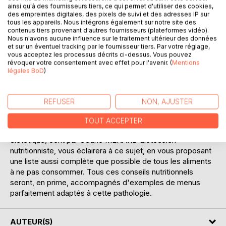
Ajouter à ma liste d'envies
ainsi qu'à des fournisseurs tiers, ce qui permet d'utiliser des cookies,
Laisser un avis
des empreintes digitales, des pixels de suivi et des adresses IP sur
tous les appareils. Nous intégrons également sur notre site des
contenus tiers provenant d'autres fournisseurs (plateformes vidéo).
Nous n'avons aucune influence sur le traitement ultérieur des données
et sur un éventuel tracking par le fournisseur tiers. Par votre réglage,
vous acceptez les processus décrits ci-dessus. Vous pouvez
révoquer votre consentement avec effet pour l'avenir. (
Mentions
légales BoD
)
DESCRIPTION
REFUSER
NON, AJUSTER
Comment s'alimenter en cas de fructosémie, aussi
TOUT ACCEPTER
appelée intolérance alimentaire au fructose ? Ce livret
diététique, écrit par Cédric MENARD diététicien-
nutritionniste, vous éclairera à ce sujet, en vous proposant
une liste aussi complète que possible de tous les aliments
à ne pas consommer. Tous ces conseils nutritionnels
seront, en prime, accompagnés d'exemples de menus
parfaitement adaptés à cette pathologie.
AUTEUR(S)