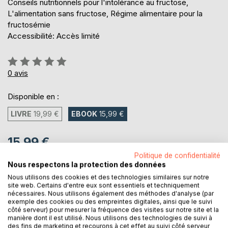
Conseils nutritionnels pour l'intolérance au fructose,
L'alimentation sans fructose, Régime alimentaire pour la
fructosémie
Accessibilité: Accès limité
Évaluation:
0%
0
avis
Disponible en :
LIVRE
19,99 €
EBOOK
15,99 €
15,99 €
Politique de confidentialité
TVA incluse
Nous respectons la protection des données
Téléchargement disponible dès maintenant
Nous utilisons des cookies et des technologies similaires sur notre
site web. Certains d'entre eux sont essentiels et techniquement
nécessaires. Nous utilisons également des méthodes d'analyse (par
AJOUTER AU PANIER
exemple des cookies ou des empreintes digitales, ainsi que le suivi
côté serveur) pour mesurer la fréquence des visites sur notre site et la
manière dont il est utilisé. Nous utilisons des technologies de suivi à
des fins de marketing et recourons à cet effet au suivi côté serveur