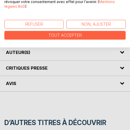
révoquer votre consentement avec effet pour l'avenir. (
Mentions
légales BoD
)
"Quelques histoires de Toïdi" est un recueil illustré
présentant de charmantes paraboles à plusieurs niveaux de
signification sur les petits et gros travers d'un gentil et naïf
REFUSER
NON, AJUSTER
personnage par lequel chacun d'entre nous pourra souvent
TOUT ACCEPTER
se reconnaître.
AUTEUR(S)
CRITIQUES PRESSE
AVIS
D’AUTRES TITRES À DÉCOUVRIR