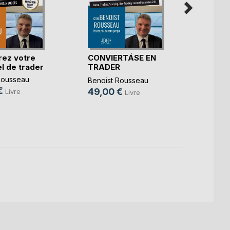
How t
ez votre
CONVIERTÁSE EN
succe
l de trader
TRADER
PROFESIONAL
Benois
Rousseau
Benoist Rousseau
49,0
€
49,00 €
Livre
Livre