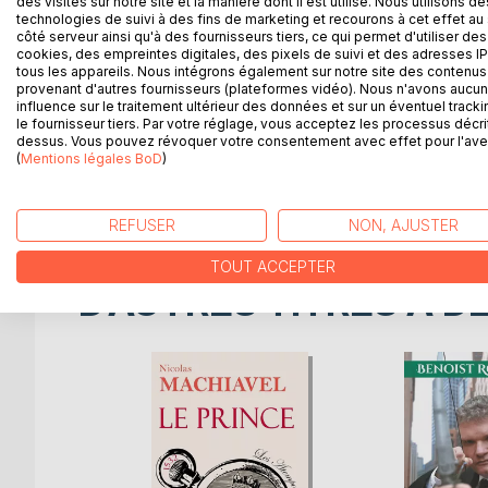
des visites sur notre site et la manière dont il est utilisé. Nous utilisons de
pensée très forte, fondatrice du concept françai
technologies de suivi à des fins de marketing et recourons à cet effet au 
t-elle les siècles, les modes et les courants politi
côté serveur ainsi qu'à des fournisseurs tiers, ce qui permet d'utiliser des
cookies, des empreintes digitales, des pixels de suivi et des adresses IP
particulier et essentiel pour toucher l’âme des lect
tous les appareils. Nous intégrons également sur notre site des contenus 
fondamental ? La préface de l'historien Benoist R
provenant d'autres fournisseurs (plateformes vidéo). Nous n'avons aucu
code renvoyant vers un webinaire exclusif sur Renan,
influence sur le traitement ultérieur des données et sur un éventuel tracki
le fournisseur tiers. Par votre réglage, vous acceptez les processus décri
que découvrir ou redécouvrir ce texte fondateur...
dessus. Vous pouvez révoquer votre consentement avec effet pour l'aven
Les Atemporels, une collection qui réunit des œuvre
(
Mentions légales BoD
)
pas de date de péremption. Car elles seront encore
Préface, bibliographie et webinaire de Benoist R
REFUSER
NON, AJUSTER
TOUT ACCEPTER
D’AUTRES TITRES À D