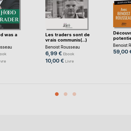
Découvr
d was a
Les traders sont de
potentie
vrais communis(...)
Benoist 
usseau
Benoist Rousseau
59,00 
6,99 €
ook
Ebook
10,00 €
ivre
Livre