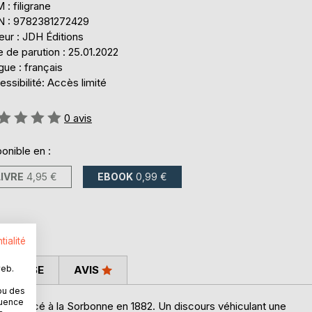
: filigrane
N : 9782381272429
eur : JDH Éditions
 de parution : 25.01.2022
ue : français
ssibilité: Accès limité
uation:
0
avis
onible en :
LIVRE
4,95 €
EBOOK
0,99 €
tialité
web.
 PRESSE
AVIS
ou des
quence
s prononcé à la Sorbonne en 1882. Un discours véhiculant une