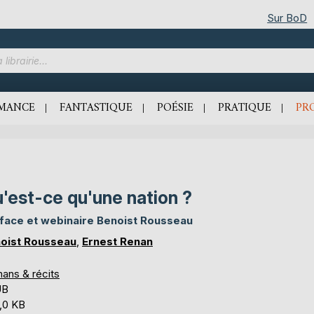
Sur BoD
MANCE
FANTASTIQUE
POÉSIE
PRATIQUE
PR
'est-ce qu'une nation ?
face et webinaire Benoist Rousseau
oist Rousseau
,
Ernest Renan
ans & récits
UB
,0 KB