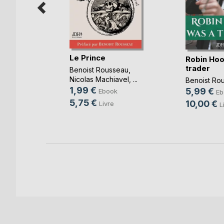
Le Prince
Robin Hoo
ot
trader
Benoist Rousseau
,
Nicolas Machiavel
, ...
Benoist Ro
k
1,99 €
5,99 €
Ebook
Eb
re
5,75 €
10,00 €
Livre
L