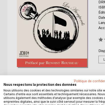
DRM 
ISB
Édit
Date
Lang
Acce
Éval
0%
Disp
Politique de confiden
Nous respectons la protection des données
Nous utilisons des cookies et des technologies similaires sur notre site 
DESCRIPTION
AUTEUR(S)
CRITIQUES
Certains d'entre eux sont essentiels et techniquement nécessaires. Nous
utilisons également des méthodes d'analyse (par exemple des cookies 
empreintes digitales, ainsi que le suivi côté serveur) pour mesurer la fré
Ce livre d'Ernest Renan est à l'origine un discour