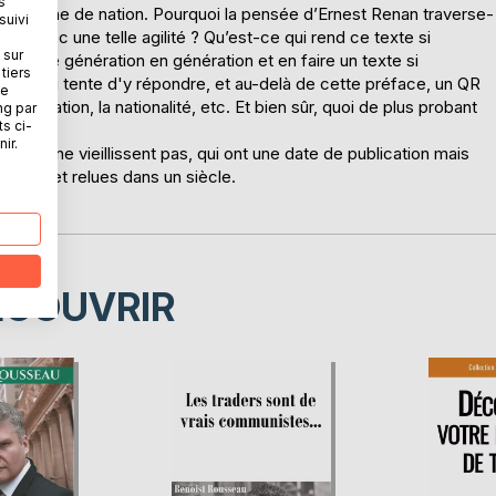
s
s moderne de nation. Pourquoi la pensée d’Ernest Renan traverse-
suivi
ques avec une telle agilité ? Qu’est-ce qui rend ce texte si
 sur
eurs, de génération en génération et en faire un texte si
tiers
ousseau tente d'y répondre, et au-delà de cette préface, un QR
ne
 la nation, la nationalité, etc. Et bien sûr, quoi de plus probant
ng par
ts ci-
ir.
s qui ne vieillissent pas, qui ont une date de publication mais
 lues et relues dans un siècle.
ousseau
ÉCOUVRIR