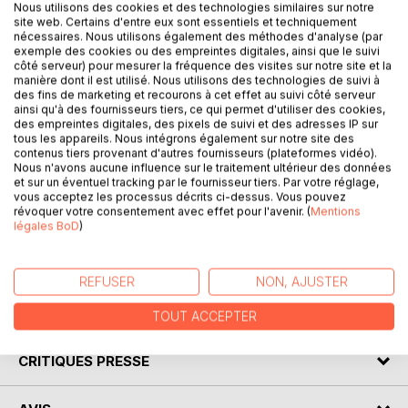
Nous utilisons des cookies et des technologies similaires sur notre
site web. Certains d'entre eux sont essentiels et techniquement
nécessaires. Nous utilisons également des méthodes d'analyse (par
Une jeune femme de 26 ans, que les médecins
exemple des cookies ou des empreintes digitales, ainsi que le suivi
côté serveur) pour mesurer la fréquence des visites sur notre site et la
surnommeront Delphine, a été retrouvée sur les quais de
manière dont il est utilisé. Nous utilisons des technologies de suivi à
Porto entre la vie et la mort. Elle sera sauvée de justesse
des fins de marketing et recourons à cet effet au suivi côté serveur
malgré de nombreuses blessures et une amnésie totale.
ainsi qu'à des fournisseurs tiers, ce qui permet d'utiliser des cookies,
des empreintes digitales, des pixels de suivi et des adresses IP sur
Elle se battra pour retrouver la mémoire et comprendre ce
tous les appareils. Nous intégrons également sur notre site des
qu'il lui est arrivé ! Pourra-t-elle supporter son passé qui lui
contenus tiers provenant d'autres fournisseurs (plateformes vidéo).
revient par brides ? Deux inspecteurs portugais, Alvaro
Nous n'avons aucune influence sur le traitement ultérieur des données
et sur un éventuel tracking par le fournisseur tiers. Par votre réglage,
Pereira et Dario de Souza, accompagnés d'une profileuse
vous acceptez les processus décrits ci-dessus. Vous pouvez
française, Emmy Gibson, mèneront une enquête hors du
révoquer votre consentement avec effet pour l'avenir. (
Mentions
commun, en dépit de nombreux rebondissements, à Porto
légales BoD
)
ainsi qu'à Aix-en-Provence en France, pour élucider cette
sordide affaire.
REFUSER
NON, AJUSTER
AUTEUR(S)
TOUT ACCEPTER
CRITIQUES PRESSE