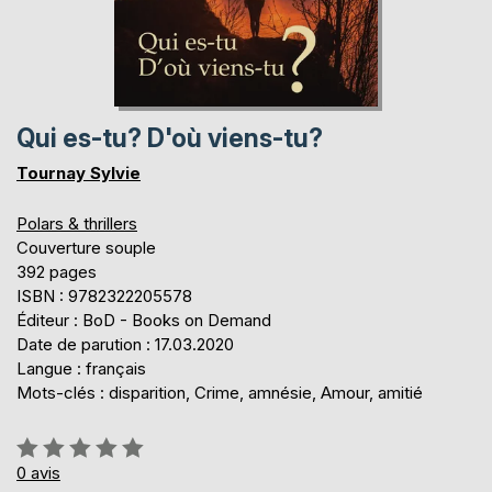
Qui es-tu? D'où viens-tu?
Tournay Sylvie
Polars & thrillers
Couverture souple
392 pages
ISBN : 9782322205578
Éditeur : BoD - Books on Demand
Date de parution : 17.03.2020
Langue : français
Mots-clés : disparition, Crime, amnésie, Amour, amitié
Évaluation:
0%
0
avis