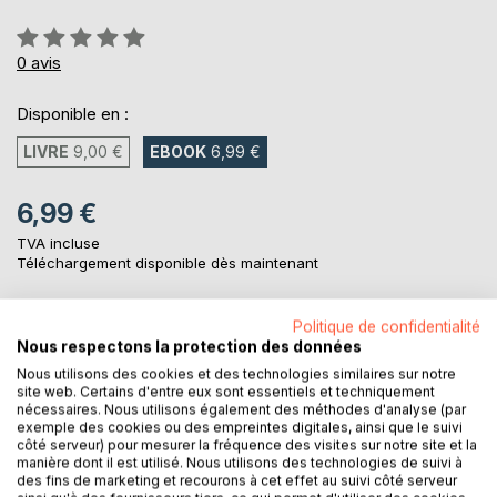
Évaluation:
0%
0
avis
Disponible en :
LIVRE
9,00 €
EBOOK
6,99 €
6,99 €
TVA incluse
Téléchargement disponible dès maintenant
Politique de confidentialité
AJOUTER AU PANIER
Nous respectons la protection des données
Nous utilisons des cookies et des technologies similaires sur notre
site web. Certains d'entre eux sont essentiels et techniquement
Ajouter à ma liste d'envies
nécessaires. Nous utilisons également des méthodes d'analyse (par
Laisser un avis
exemple des cookies ou des empreintes digitales, ainsi que le suivi
côté serveur) pour mesurer la fréquence des visites sur notre site et la
manière dont il est utilisé. Nous utilisons des technologies de suivi à
des fins de marketing et recourons à cet effet au suivi côté serveur