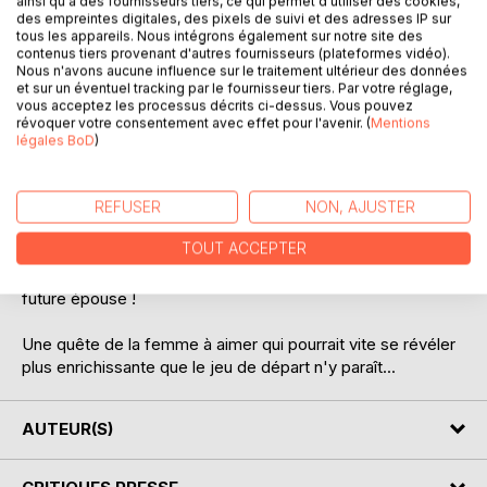
ainsi qu'à des fournisseurs tiers, ce qui permet d'utiliser des cookies,
des empreintes digitales, des pixels de suivi et des adresses IP sur
tous les appareils. Nous intégrons également sur notre site des
contenus tiers provenant d'autres fournisseurs (plateformes vidéo).
Nous n'avons aucune influence sur le traitement ultérieur des données
et sur un éventuel tracking par le fournisseur tiers. Par votre réglage,
DESCRIPTION
vous acceptez les processus décrits ci-dessus. Vous pouvez
révoquer votre consentement avec effet pour l'avenir. (
Mentions
légales BoD
)
Une soirée poker entre copains, rien de plus banal. Mais
voilà, tout bascule quand Max, l'éternel célibataire,
accepte de relever un pari fou; celui de se marier dans les
REFUSER
NON, AJUSTER
trois mois et trois jours.
TOUT ACCEPTER
Aidé par son amie d'enfance, Max va devoir organiser la
cérémonie de sa vie sans oublier l'essentiel : trouver sa
future épouse !
Une quête de la femme à aimer qui pourrait vite se révéler
plus enrichissante que le jeu de départ n'y paraît...
AUTEUR(S)