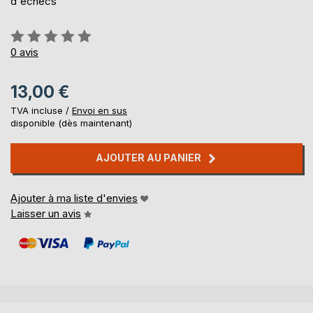
d'échecs
Évaluation:
0%
0
avis
13,00 €
TVA incluse /
Envoi en sus
disponible (dès maintenant)
AJOUTER AU PANIER
Ajouter à ma liste d'envies
Laisser un avis