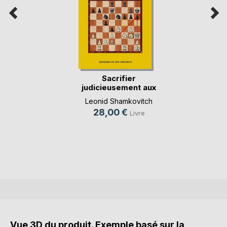
Sacrifier
judicieusement aux
échecs
Leonid Shamkovitch
28,00 €
Livre
Vue 3D du produit. Exemple basé sur la