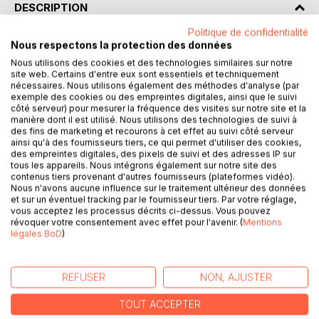
DESCRIPTION
Politique de confidentialité
Nous respectons la protection des données
Mikhaïl Botvinnik est reconnu comme étant à la fois l'un
des plus grands maîtres d'échecs de tous les temps et un
Nous utilisons des cookies et des technologies similaires sur notre
site web. Certains d'entre eux sont essentiels et techniquement
écrivain important dans le domaine du jeu d'échecs. Ainsi,
nécessaires. Nous utilisons également des méthodes d'analyse (par
ses ouvrages sont souvent présentés comme des
exemple des cookies ou des empreintes digitales, ainsi que le suivi
modèles du point de vue de la qualité des analyses et des
côté serveur) pour mesurer la fréquence des visites sur notre site et la
manière dont il est utilisé. Nous utilisons des technologies de suivi à
commentaires, et maints d'entre eux sont considérés
des fins de marketing et recourons à cet effet au suivi côté serveur
comme étant des classiques de la littérature échiquéenne.
ainsi qu'à des fournisseurs tiers, ce qui permet d'utiliser des cookies,
des empreintes digitales, des pixels de suivi et des adresses IP sur
tous les appareils. Nous intégrons également sur notre site des
Dans ce livre, Mikhaïl Botvinnik mêle l'analyse et le récit
contenus tiers provenant d'autres fournisseurs (plateformes vidéo).
d'anecdotes auxquelles ces quinze parties ont donné lieu.
Nous n'avons aucune influence sur le traitement ultérieur des données
Cela confère à l'ouvrage un côté très humain et très vivant.
et sur un éventuel tracking par le fournisseur tiers. Par votre réglage,
vous acceptez les processus décrits ci-dessus. Vous pouvez
Aux détours de ces parties et de ces histoires, le lecteur
révoquer votre consentement avec effet pour l'avenir. (
Mentions
croisera plusieurs des plus célèbres grands maîtres du XXe
légales BoD
)
siècle devenus presque tous des "légendes" de la grande
et belle histoire des échecs : Smyslov, Capablanca,
Reshevsky, Euwe, Kérès, Bronstein et bien d'autres.
REFUSER
NON, AJUSTER
Un ouvrage très accessible qui peut être recommandé à
TOUT ACCEPTER
n'importe quel joueur d'échecs : aussi bien le débutant que