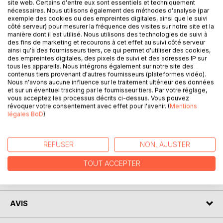
site web. Certains d'entre eux sont essentiels et techniquement
DESCRIPTION
nécessaires. Nous utilisons également des méthodes d'analyse (par
exemple des cookies ou des empreintes digitales, ainsi que le suivi
côté serveur) pour mesurer la fréquence des visites sur notre site et la
manière dont il est utilisé. Nous utilisons des technologies de suivi à
Ecrire est un plaisir, mais il faut faire participer à ce plaisir.
des fins de marketing et recourons à cet effet au suivi côté serveur
Une seule solution : faire paraitre ces textes : nouvelles,
ainsi qu'à des fournisseurs tiers, ce qui permet d'utiliser des cookies,
contes et poésies. Les inspirations sont diverses : des
des empreintes digitales, des pixels de suivi et des adresses IP sur
tous les appareils. Nous intégrons également sur notre site des
rencontres ou des rendez-vous d'écriture avec différentes
contenus tiers provenant d'autres fournisseurs (plateformes vidéo).
associations souvent dans des buts humanitaires. Ce livre,
Nous n'avons aucune influence sur le traitement ultérieur des données
comme tous les précédents que j'ai écrits, sera offert à la
et sur un éventuel tracking par le fournisseur tiers. Par votre réglage,
vous acceptez les processus décrits ci-dessus. Vous pouvez
bibliothèque sonore de ma ville - Châteaudun - qui ainsi
révoquer votre consentement avec effet pour l'avenir. (
Mentions
pourra être "entendu" par les malvoyants ou enfants
légales BoD
)
dyslexiques.
REFUSER
NON, AJUSTER
AUTEUR(S)
TOUT ACCEPTER
CRITIQUES PRESSE
AVIS