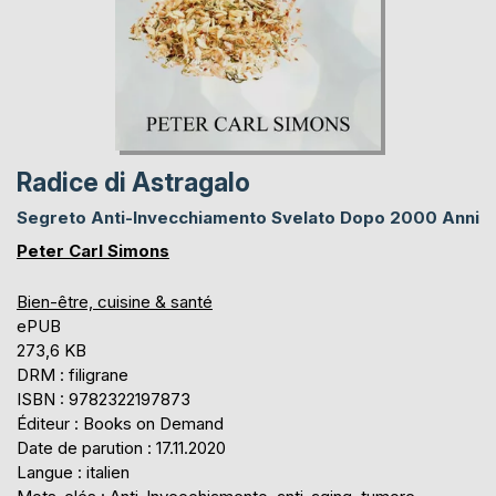
Radice di Astragalo
Segreto Anti-Invecchiamento Svelato Dopo 2000 Anni
Peter Carl Simons
Bien-être, cuisine & santé
ePUB
273,6 KB
DRM : filigrane
ISBN : 9782322197873
Éditeur : Books on Demand
Date de parution : 17.11.2020
Langue : italien