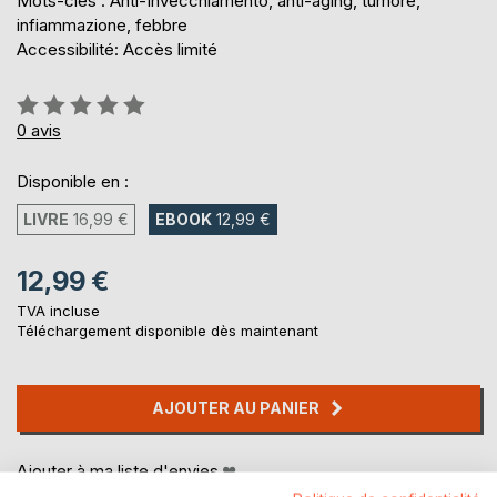
Mots-clés : Anti-Invecchiamento, anti-aging, tumore,
infiammazione, febbre
Accessibilité: Accès limité
Évaluation:
0%
0
avis
Disponible en :
LIVRE
16,99 €
EBOOK
12,99 €
12,99 €
TVA incluse
Téléchargement disponible dès maintenant
AJOUTER AU PANIER
Ajouter à ma liste d'envies
Laisser un avis