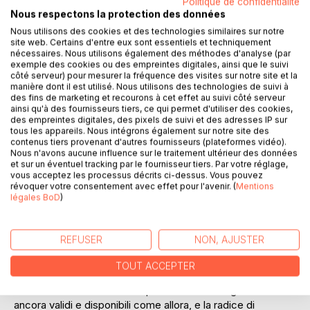
Politique de confidentialité
Nous respectons la protection des données
Nous utilisons des cookies et des technologies similaires sur notre
site web. Certains d'entre eux sont essentiels et techniquement
nécessaires. Nous utilisons également des méthodes d'analyse (par
exemple des cookies ou des empreintes digitales, ainsi que le suivi
côté serveur) pour mesurer la fréquence des visites sur notre site et la
manière dont il est utilisé. Nous utilisons des technologies de suivi à
des fins de marketing et recourons à cet effet au suivi côté serveur
DESCRIPTION
ainsi qu'à des fournisseurs tiers, ce qui permet d'utiliser des cookies,
des empreintes digitales, des pixels de suivi et des adresses IP sur
tous les appareils. Nous intégrons également sur notre site des
contenus tiers provenant d'autres fournisseurs (plateformes vidéo).
Nonostante i progressi di oggi, le persone invecchiano. Gli
Nous n'avons aucune influence sur le traitement ultérieur des données
anni passano e il tempo prende il sopravvento e sembra
et sur un éventuel tracking par le fournisseur tiers. Par votre réglage,
che l'invecchiamento sia praticamente inevitabile... Ma se
vous acceptez les processus décrits ci-dessus. Vous pouvez
révoquer votre consentement avec effet pour l'avenir. (
Mentions
non fosse così? Potremmo non essere capaci di fermare il
légales BoD
)
tempo, ma se potessimo rallentare o addirittura invertire gli
effetti dell'invecchiamento?
REFUSER
NON, AJUSTER
Molto tempo fa gli uomini e le donne dotati di saggezza
avevano dei segreti che sono stati riscoperti solo ora,
TOUT ACCEPTER
piante e metodi per aumentare la longevità e la vitalità. La
scienza ha dimostrato che questi metodi e segreti sono
ancora validi e disponibili come allora, e la radice di