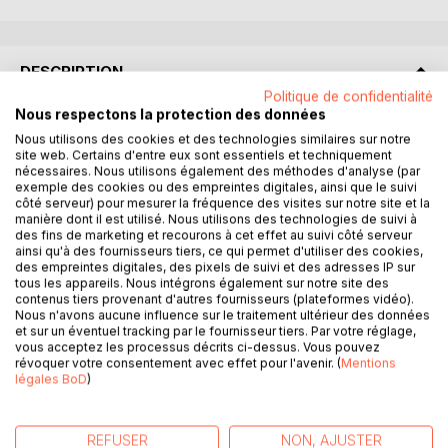
DESCRIPTION
Politique de confidentialité
Nous respectons la protection des données
Pour son tout premier numéro, la Revue Africaine des
Nous utilisons des cookies et des technologies similaires sur notre
Dynamiques Contemporaines (RADYC) se proposait de
site web. Certains d'entre eux sont essentiels et techniquement
réfléchir sur la rémanence des catégorisations coloniales
nécessaires. Nous utilisons également des méthodes d'analyse (par
exemple des cookies ou des empreintes digitales, ainsi que le suivi
en Afrique postcoloniale, particulièrement celles qui
côté serveur) pour mesurer la fréquence des visites sur notre site et la
touchent à l'organisation administrative, aux toponymes,
manière dont il est utilisé. Nous utilisons des technologies de suivi à
aux ethnonymes, aux représentations sociales et
des fins de marketing et recourons à cet effet au suivi côté serveur
ainsi qu'à des fournisseurs tiers, ce qui permet d'utiliser des cookies,
sociolinguistiques, stéréotypées ou non, et aux
des empreintes digitales, des pixels de suivi et des adresses IP sur
constructions mémorielles. Les contributions validées par
tous les appareils. Nous intégrons également sur notre site des
le comité scientifique et les experts ont été organisées en
contenus tiers provenant d'autres fournisseurs (plateformes vidéo).
Nous n'avons aucune influence sur le traitement ultérieur des données
deux parties. La première a pour titre « Toponymes,
et sur un éventuel tracking par le fournisseur tiers. Par votre réglage,
usages administratifs et ancrage identitaire ». Les trois
vous acceptez les processus décrits ci-dessus. Vous pouvez
contributions réunies sous ce titre traitent des tensions
révoquer votre consentement avec effet pour l'avenir. (
Mentions
entre les toponymes administratifs dont certaines
légales BoD
)
orthographes ont été francisées, et les toponymes
originaux. Elles soulignent, d'une part, la nécessité de les
REFUSER
NON, AJUSTER
défranciser, celle d'harmoniser leurs orthographes d'autre