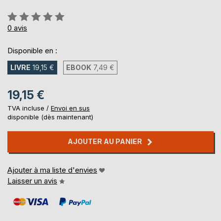
Évaluation:
0%
0
avis
Disponible en :
LIVRE
19,15 €
EBOOK
7,49 €
19,15 €
TVA incluse /
Envoi en sus
disponible (dès maintenant)
AJOUTER AU PANIER
Ajouter à ma liste d'envies
Laisser un avis