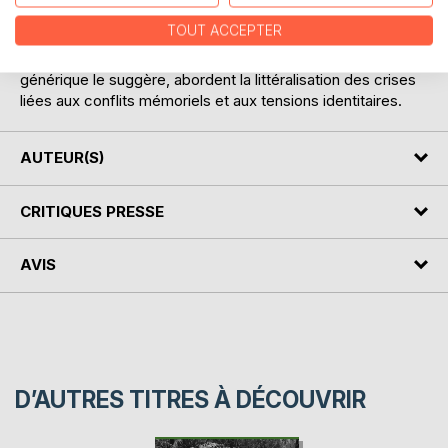
part. La seconde partie est intitulée « Représentations
TOUT ACCEPTER
littéraires des crises mémorielles et identitaires ». Elle
compte, comme la première, trois essais qui, le titre
générique le suggère, abordent la littéralisation des crises
liées aux conflits mémoriels et aux tensions identitaires.
AUTEUR(S)
CRITIQUES PRESSE
AVIS
D’AUTRES TITRES À DÉCOUVRIR