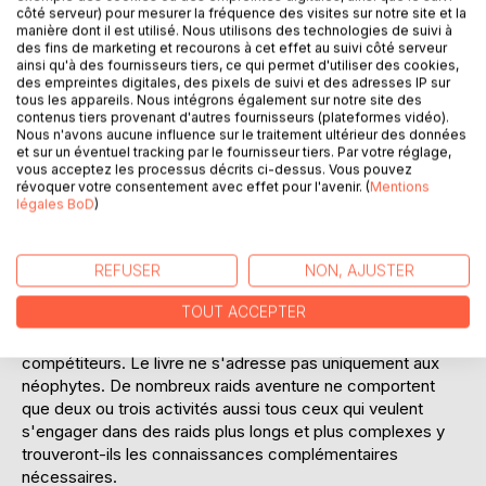
côté serveur) pour mesurer la fréquence des visites sur notre site et la
manière dont il est utilisé. Nous utilisons des technologies de suivi à
des fins de marketing et recourons à cet effet au suivi côté serveur
ainsi qu'à des fournisseurs tiers, ce qui permet d'utiliser des cookies,
DESCRIPTION
des empreintes digitales, des pixels de suivi et des adresses IP sur
tous les appareils. Nous intégrons également sur notre site des
contenus tiers provenant d'autres fournisseurs (plateformes vidéo).
Ce livre s'adresse à tous ceux qui veulent tenter l'aventure.
Nous n'avons aucune influence sur le traitement ultérieur des données
et sur un éventuel tracking par le fournisseur tiers. Par votre réglage,
La première partie de l'ouvrage traite de l'organisation d'un
vous acceptez les processus décrits ci-dessus. Vous pouvez
raid depuis la naissance du projet jusqu'à la réalisation ; la
révoquer votre consentement avec effet pour l'avenir. (
Mentions
seconde fournit toutes les informations nécessaires aux
légales BoD
)
futurs concurrents. Mais il n'y a pas d'un côté
l'organisateur et de l'autre les concurrents. En effet, en
lisant la partie "organisation", le futur raider comprend
REFUSER
NON, AJUSTER
mieux le fonctionnement d'une telle course en milieu
TOUT ACCEPTER
naturel alors que l'organisateur, en parcourant la partie
"participation", sait ce qu'il doit exiger de la part des
compétiteurs. Le livre ne s'adresse pas uniquement aux
néophytes. De nombreux raids aventure ne comportent
que deux ou trois activités aussi tous ceux qui veulent
s'engager dans des raids plus longs et plus complexes y
trouveront-ils les connaissances complémentaires
nécessaires.