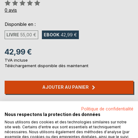
Évaluation:
0%
0
avis
Disponible en :
LIVRE
55,00 €
EBOOK
42,99 €
42,99 €
TVA incluse
Téléchargement disponible dès maintenant
AJOUTER AU PANIER
Ajouter à ma liste d'envies
Politique de confidentialité
Laisser un avis
Nous respectons la protection des données
Nous utilisons des cookies et des technologies similaires sur notre
site web. Certains d'entre eux sont essentiels et techniquement
nécessaires. Nous utilisons également des méthodes d'analyse (par
exemple des cookies ou des empreintes digitales, ainsi que le suivi