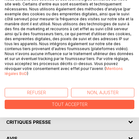
site web. Certains d'entre eux sont essentiels et techniquement
nécessaires. Nous utilisons également des méthodes d'analyse (par
exemple des cookies ou des empreintes digitales, ainsi que le suivi
côté serveur) pour mesurer la fréquence des visites sur notre site et la
DESCRIPTION
manière dont il est utilisé. Nous utilisons des technologies de suivi à
des fins de marketing et recourons à cet effet au suivi côté serveur
ainsi qu'à des fournisseurs tiers, ce qui permet d'utiliser des cookies,
des empreintes digitales, des pixels de suivi et des adresses IP sur
Avec ce recueil intitulé Rationnement, Restrictions,
tous les appareils. Nous intégrons également sur notre site des
Ingéniosité, Souvenirs, souvenirs et les recettes, Yvette
contenus tiers provenant d'autres fournisseurs (plateformes vidéo).
Nous n'avons aucune influence sur le traitement ultérieur des données
Ostermann nous propose à la fois une remontée dans un
et sur un éventuel tracking par le fournisseur tiers. Par votre réglage,
passé qui s'éloigne.
vous acceptez les processus décrits ci-dessus. Vous pouvez
Les souvenirs re-visités de la guerre 39-45 et les
révoquer votre consentement avec effet pour l'avenir. (
Mentions
légales BoD
)
restrictions qu'elle imposa aux habitants et surtout un
délicieux petit traité d'art culinaire élaboré par temps de
restriction.
REFUSER
NON, AJUSTER
TOUT ACCEPTER
AUTEUR(S)
CRITIQUES PRESSE
AVIS