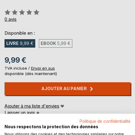
Évaluation:
0%
0
avis
Disponible en :
LIVRE
9,99 €
EBOOK
5,99 €
9,99 €
TVA incluse /
Envoi en sus
disponible (dès maintenant)
AJOUTER AU PANIER
Ajouter à ma liste d'envies
Laisser un avis
Politique de confidentialité
Nous respectons la protection des données
Nous utilisons des cookies et des technologies similaires sur notre