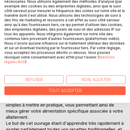
nécessaires. Nous utilisons également des méthodes d'analyse (par
exemple des cookies ou des empreintes digitales, ainsi que le suivi
Ajouter à ma liste d'envies
côté serveur) pour mesurer la fréquence des visites sur notre site et la
Laisser un avis
manière dont il est utilisé. Nous utilisons des technologies de suivi à
des fins de marketing et recourons à cet effet au suivi côté serveur
ainsi qu'à des fournisseurs tiers, ce qui permet d'utiliser des cookies,
des empreintes digitales, des pixels de suivi et des adresses IP sur
tous les appareils. Nous intégrons également sur notre site des
contenus tiers provenant d'autres fournisseurs (plateformes vidéo).
Nous n'avons aucune influence sur le traitement ultérieur des données
et sur un éventuel tracking par le fournisseur tiers. Par votre réglage,
vous acceptez les processus décrits ci-dessus. Vous pouvez
révoquer votre consentement avec effet pour l'avenir. (
Mentions
DESCRIPTION
légales BoD
)
Cet ouvrage est dédié à toutes les femmes allaitantes, et il
REFUSER
NON, AJUSTER
offre aux détentrices de l'ouvrage du même auteur : "
Quelle alimentation pour la femme allaitante ? " un ouvrage
TOUT ACCEPTER
totalement complémentaire.
De nombreuses recettes vont sont proposées, toutes très
simples à mettre en pratique, vous permettant ainsi de
mieux gérer votre alimentation spécifique associée à votre
allaitement.
Le but de cet ouvrage étant d'apprendre très rapidement à
ajuster parfaitement toutes vos recettes traditionnelles, et