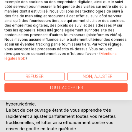
exemple des cookies ou des empreintes digitales, ainsi que le suivi
côté serveur) pour mesurer la fréquence des visites sur notre site et la
manière dont il est utilisé. Nous utilisons des technologies de suivi à
des fins de marketing et recourons à cet effet au suivi côté serveur
ainsi qu'à des fournisseurs tiers, ce qui permet d'utiliser des cookies,
des empreintes digitales, des pixels de suivi et des adresses IP sur
tous les appareils. Nous intégrons également sur notre site des
contenus tiers provenant d'autres fournisseurs (plateformes vidéo).
Nous n'avons aucune influence sur le traitement ultérieur des données
DESCRIPTION
et sur un éventuel tracking par le fournisseur tiers. Par votre réglage,
vous acceptez les processus décrits ci-dessus. Vous pouvez
révoquer votre consentement avec effet pour l'avenir. (
Mentions
légales BoD
)
Cet ouvrage est dédié à toutes les personnes souffrant de
la goutte, et il offre aux détenteurs de l'ouvrage du même
auteur : " Quelle alimentation pour la goutte ? " un ouvrage
REFUSER
NON, AJUSTER
totalement complémentaire.
De nombreuses recettes vont sont proposées, toutes très
TOUT ACCEPTER
simples à mettre en pratique, vous permettant ainsi de
mieux gérer votre alimentation spécifique associée à votre
hyperuricémie.
Le but de cet ouvrage étant de vous apprendre très
rapidement à ajuster parfaitement toutes vos recettes
traditionnelles, et lutter ainsi efficacement contre vos
crises de goutte en toute quiétude.