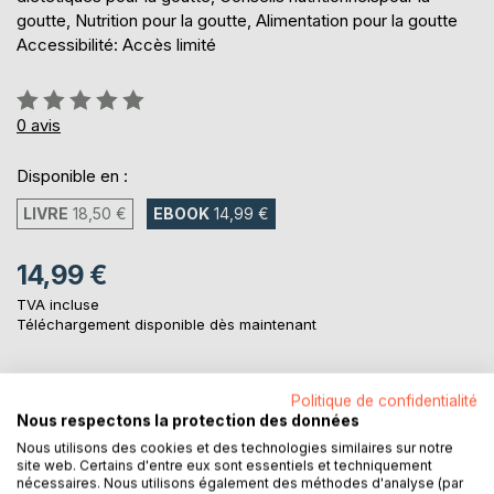
goutte, Nutrition pour la goutte, Alimentation pour la goutte
Accessibilité: Accès limité
Évaluation:
0%
0
avis
Disponible en :
LIVRE
18,50 €
EBOOK
14,99 €
14,99 €
TVA incluse
Téléchargement disponible dès maintenant
AJOUTER AU PANIER
Politique de confidentialité
Nous respectons la protection des données
Nous utilisons des cookies et des technologies similaires sur notre
Ajouter à ma liste d'envies
site web. Certains d'entre eux sont essentiels et techniquement
nécessaires. Nous utilisons également des méthodes d'analyse (par
Laisser un avis