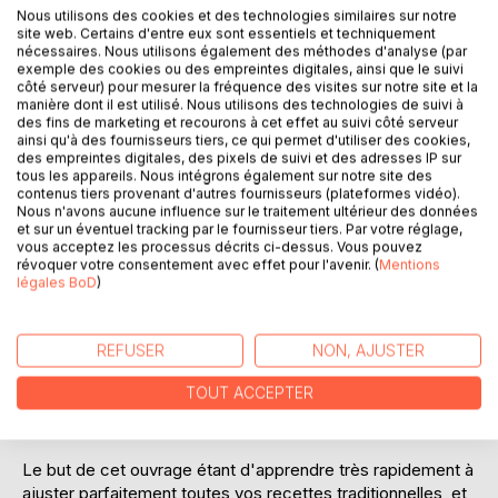
Nous utilisons des cookies et des technologies similaires sur notre
site web. Certains d'entre eux sont essentiels et techniquement
nécessaires. Nous utilisons également des méthodes d'analyse (par
exemple des cookies ou des empreintes digitales, ainsi que le suivi
côté serveur) pour mesurer la fréquence des visites sur notre site et la
manière dont il est utilisé. Nous utilisons des technologies de suivi à
des fins de marketing et recourons à cet effet au suivi côté serveur
ainsi qu'à des fournisseurs tiers, ce qui permet d'utiliser des cookies,
DESCRIPTION
des empreintes digitales, des pixels de suivi et des adresses IP sur
tous les appareils. Nous intégrons également sur notre site des
contenus tiers provenant d'autres fournisseurs (plateformes vidéo).
Cet ouvrage est dédié à toutes les personnes souffrant de
Nous n'avons aucune influence sur le traitement ultérieur des données
et sur un éventuel tracking par le fournisseur tiers. Par votre réglage,
la maladie de Cushing, et il offre aux détenteurs de
vous acceptez les processus décrits ci-dessus. Vous pouvez
l'ouvrage du même auteur : " Quelle alimentation pour la
révoquer votre consentement avec effet pour l'avenir. (
Mentions
maladie de Cushing ? " un ouvrage totalement
légales BoD
)
complémentaire.
REFUSER
NON, AJUSTER
De nombreuses recettes vont sont proposées, toutes très
simples à mettre en pratique, vous permettant ainsi de
TOUT ACCEPTER
mieux gérer votre alimentation spécifique associée à votre
endocrinopathie.
Le but de cet ouvrage étant d'apprendre très rapidement à
ajuster parfaitement toutes vos recettes traditionnelles, et