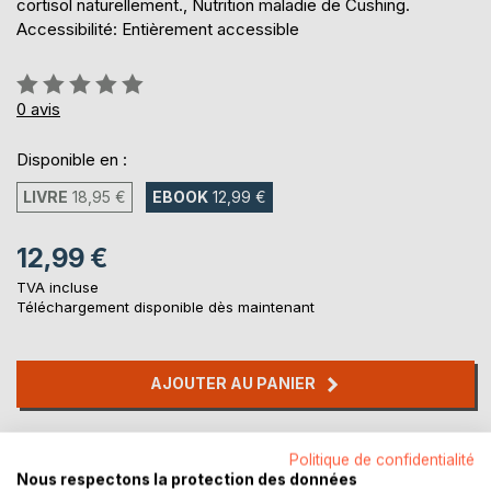
cortisol naturellement., Nutrition maladie de Cushing.
Accessibilité: Entièrement accessible
Évaluation:
0%
0
avis
Disponible en :
LIVRE
18,95 €
EBOOK
12,99 €
12,99 €
TVA incluse
Téléchargement disponible dès maintenant
AJOUTER AU PANIER
Ajouter à ma liste d'envies
Politique de confidentialité
Laisser un avis
Nous respectons la protection des données