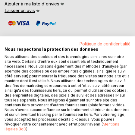
Ajouter à ma liste d'envies
Laisser un avis
Politique de confidentialité
Nous respectons la protection des données
DESCRIPTION
Nous utilisons des cookies et des technologies similaires sur notre
site web. Certains d'entre eux sont essentiels et techniquement
nécessaires. Nous utilisons également des méthodes d'analyse (par
exemple des cookies ou des empreintes digitales, ainsi que le suivi
Cet ouvrage est dédié à toutes les personnes souffrant
côté serveur) pour mesurer la fréquence des visites sur notre site et la
d'insuffisance cardiaque, et il offre aux détenteurs de
manière dont il est utilisé. Nous utilisons des technologies de suivi à
des fins de marketing et recourons à cet effet au suivi côté serveur
l'ouvrage du même auteur : " Quelle alimentation pour
ainsi qu'à des fournisseurs tiers, ce qui permet d'utiliser des cookies,
l'insuffisance cardiaque ? " un ouvrage totalement
des empreintes digitales, des pixels de suivi et des adresses IP sur
complémentaire.
tous les appareils. Nous intégrons également sur notre site des
contenus tiers provenant d'autres fournisseurs (plateformes vidéo).
Nous n'avons aucune influence sur le traitement ultérieur des données
De nombreuses recettes vont sont proposées, toutes très
et sur un éventuel tracking par le fournisseur tiers. Par votre réglage,
simples à mettre en pratique, vous permettant ainsi de
vous acceptez les processus décrits ci-dessus. Vous pouvez
mieux gérer votre alimentation spécifique associée à votre
révoquer votre consentement avec effet pour l'avenir. (
Mentions
légales BoD
)
cardiopathie.