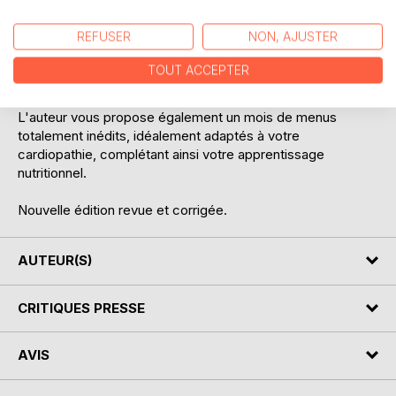
Le but de cet ouvrage étant d'apprendre très rapidement à
REFUSER
NON, AJUSTER
ajuster parfaitement toutes vos recettes traditionnelles, et
lutter ainsi efficacement contre votre insuffisance
TOUT ACCEPTER
cardiaque en toute quiétude.
L'auteur vous propose également un mois de menus
totalement inédits, idéalement adaptés à votre
cardiopathie, complétant ainsi votre apprentissage
nutritionnel.
Nouvelle édition revue et corrigée.
AUTEUR(S)
CRITIQUES PRESSE
AVIS