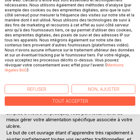
nécessaires. Nous utilisons également des méthodes d'analyse (par
Ajouter à ma liste d'envies
exemple des cookies ou des empreintes digitales, ainsi que le suivi
Laisser un avis
côté serveur) pour mesurer la fréquence des visites sur notre site et la
manière dont il est utilisé. Nous utilisons des technologies de suivi à
des fins de marketing et recourons à cet effet au suivi côté serveur
ainsi qu'à des fournisseurs tiers, ce qui permet d'utiliser des cookies,
des empreintes digitales, des pixels de suivi et des adresses IP sur
tous les appareils. Nous intégrons également sur notre site des
contenus tiers provenant d'autres fournisseurs (plateformes vidéo).
Nous n'avons aucune influence sur le traitement ultérieur des données
et sur un éventuel tracking par le fournisseur tiers. Par votre réglage,
vous acceptez les processus décrits ci-dessus. Vous pouvez
DESCRIPTION
révoquer votre consentement avec effet pour l'avenir. (
Mentions
légales BoD
)
Cet ouvrage est dédié à toutes les personnes souffrant
d'ulcère gastrique, et il offre aux détenteurs de l'ouvrage
REFUSER
NON, AJUSTER
du même auteur : " Quelle alimentation pour l'ulcère
gastrique ? " un ouvrage totalement complémentaire.
TOUT ACCEPTER
De nombreuses recettes vont sont proposées, toutes très
simples à mettre en pratique, vous permettant ainsi de
mieux gérer votre alimentation spécifique associée à votre
ulcère.
Le but de cet ouvrage étant d'apprendre très rapidement à
ajuster parfaitement toutes vos recettes traditionnelles, et