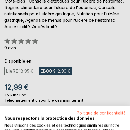
Mots-clés : Conseils diététiques pour l'ulcère de l'estomac,
Régime alimentaire pour l'ulcère de l'estomac, Conseils
nutritionnels pour l'ulcère gastrique, Nutrition pour l'ulcère
gastrique, Agenda de menus pour l'ulcère de l'estomac
Accessibilité: Accès limité
Évaluation:
0%
0
avis
Disponible en :
LIVRE
18,95 €
EBOOK
12,99 €
12,99 €
TVA incluse
Téléchargement disponible dès maintenant
Politique de confidentialité
Nous respectons la protection des données
AJOUTER AU PANIER
Nous utilisons des cookies et des technologies similaires sur notre
site web. Certains d'entre eux sont essentiels et techniquement