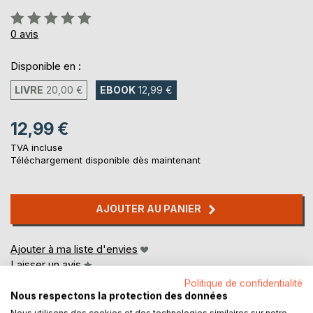
Évaluation:
0%
0
avis
Disponible en :
LIVRE
20,00 €
EBOOK
12,99 €
12,99 €
TVA incluse
Téléchargement disponible dès maintenant
AJOUTER AU PANIER
Ajouter à ma liste d'envies
Laisser un avis
Politique de confidentialité
Nous respectons la protection des données