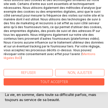
Nous utilisons des cookies et des technologies similaires sur notre
site web. Certains d'entre eux sont essentiels et techniquement
nécessaires. Nous utilisons également des méthodes d'analyse (par
exemple des cookies ou des empreintes digitales, ainsi que le suivi
côté serveur) pour mesurer la fréquence des visites sur notre site et la
manière dont il est utilisé. Nous utilisons des technologies de suivi à
DESCRIPTION
des fins de marketing et recourons à cet effet au suivi côté serveur
ainsi qu'à des fournisseurs tiers, ce qui permet d'utiliser des cookies,
des empreintes digitales, des pixels de suivi et des adresses IP sur
Deux voix, deux histoires qui se répondent : une fille et une
tous les appareils. Nous intégrons également sur notre site des
mère qui n'ont pas pu construire le lien d 'amour que cette
contenus tiers provenant d'autres fournisseurs (plateformes vidéo).
Nous n'avons aucune influence sur le traitement ultérieur des données
relation propose et qui, pourtant, n'a rien d'évident parfois.
et sur un éventuel tracking par le fournisseur tiers. Par votre réglage,
Nos blessures intimes peuvent générer une telle difficulté à
vous acceptez les processus décrits ci-dessus. Vous pouvez
Être qu'il devient impossible d'accueillir l'autre : les liens du
révoquer votre consentement avec effet pour l'avenir. (
Mentions
légales BoD
)
sang éveillent autant l'amour que la souffrance.
Deux femmes, des hommes qui les relient et les séparent :
REFUSER
NON, AJUSTER
toute une constellation d'êtres se répondant les uns, les
autres, dans un jeu de miroirs qui n'a d'autre finalité que de
TOUT ACCEPTER
permettre à chacun de se révéler.
La vie, en somme, dans toute sa difficulté parfois, mais
toujours au service de sa beauté.