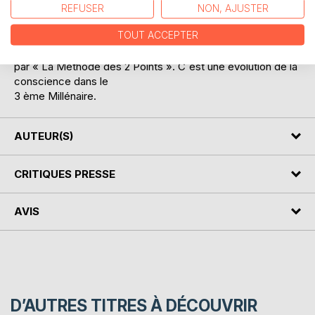
contient également une brève introduction à « La Méthode
REFUSER
NON, AJUSTER
des 2 Points ».
TOUT ACCEPTER
Nous pouvons accéder à la matrice de guérison quantique
de façon très rapide
par « La Méthode des 2 Points ». C´est une évolution de la
conscience dans le
3 ème Millénaire.
AUTEUR(S)
CRITIQUES PRESSE
AVIS
D’AUTRES TITRES À DÉCOUVRIR