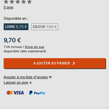
Évaluation:
0%
0
avis
Disponible en :
LIVRE
9,70 €
EBOOK
7,99 €
9,70 €
TVA incluse /
Envoi en sus
disponible (dès maintenant)
AJOUTER AU PANIER
Ajouter à ma liste d'envies
Laisser un avis