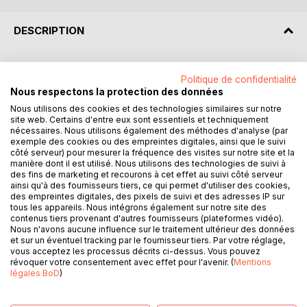
DESCRIPTION
Politique de confidentialité
La Matière c'est : la soupe originelle en formation
Nous respectons la protection des données
La Matière c'est : de la lumière condensée
Nous utilisons des cookies et des technologies similaires sur notre
La Matière c'est : le photon, lorsquil est observé et mesuré
site web. Certains d'entre eux sont essentiels et techniquement
Qui observe - Qui mesure - Qui juge ?
nécessaires. Nous utilisons également des méthodes d'analyse (par
L'homme - MOI - Suis-je seulement la créature ou suis-je
exemple des cookies ou des empreintes digitales, ainsi que le suivi
côté serveur) pour mesurer la fréquence des visites sur notre site et la
également
manière dont il est utilisé. Nous utilisons des technologies de suivi à
créateur ?
des fins de marketing et recourons à cet effet au suivi côté serveur
Les connaissances en physique quantique apportent des
ainsi qu'à des fournisseurs tiers, ce qui permet d'utiliser des cookies,
des empreintes digitales, des pixels de suivi et des adresses IP sur
réponses fascinantes.
tous les appareils. Nous intégrons également sur notre site des
Une image du monde qui bouleverse tout. Lorsque cette
contenus tiers provenant d'autres fournisseurs (plateformes vidéo).
image est intériorisée
Nous n'avons aucune influence sur le traitement ultérieur des données
et sur un éventuel tracking par le fournisseur tiers. Par votre réglage,
elle amène directement au saut quantique, à la conscience
vous acceptez les processus décrits ci-dessus. Vous pouvez
élargie de
révoquer votre consentement avec effet pour l'avenir. (
Mentions
l'ETRE-humain.
légales BoD
)
Un livre avec de nouvelles idées à partir d'une nouvelle ère.
Le livre