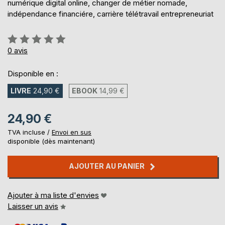
numérique digital online, changer de métier nomade,
indépendance financiére, carrière télétravail entrepreneuriat
Évaluation:
0%
0
avis
Disponible en :
LIVRE
24,90 €
EBOOK
14,99 €
24,90 €
TVA incluse /
Envoi en sus
disponible (dès maintenant)
AJOUTER AU PANIER
Ajouter à ma liste d'envies
Laisser un avis