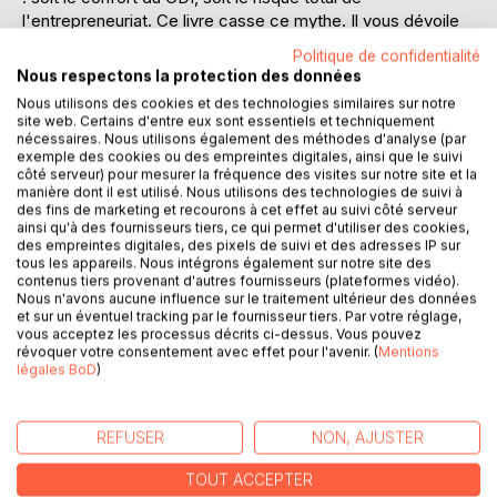
l'entrepreneuriat. Ce livre casse ce mythe. Il vous dévoile
une méthode éprouvée pour changer de métier sans tout
Politique de confidentialité
plaquer, sans prendre de risques démesurés, en
Nous respectons la protection des données
construisant pas à pas une nouvelle vie professionnelle
Nous utilisons des cookies et des technologies similaires sur notre
alignée, stable et libre.
site web. Certains d'entre eux sont essentiels et techniquement
nécessaires. Nous utilisons également des méthodes d'analyse (par
exemple des cookies ou des empreintes digitales, ainsi que le suivi
Découvrez le Triangle de la Reconversion, développé par
côté serveur) pour mesurer la fréquence des visites sur notre site et la
l'académie Custom Life Changer, qui a déjà accompagné
manière dont il est utilisé. Nous utilisons des technologies de suivi à
plus de 1 600 personnes vers des métiers du numérique à
des fins de marketing et recourons à cet effet au suivi côté serveur
ainsi qu'à des fournisseurs tiers, ce qui permet d'utiliser des cookies,
forte demande.
des empreintes digitales, des pixels de suivi et des adresses IP sur
tous les appareils. Nous intégrons également sur notre site des
Grâce à ce livre, vous allez :
contenus tiers provenant d'autres fournisseurs (plateformes vidéo).
- Identifier un métier digital qui a du sens pour vous ;
Nous n'avons aucune influence sur le traitement ultérieur des données
et sur un éventuel tracking par le fournisseur tiers. Par votre réglage,
- Apprendre les compétences recherchées, sans
vous acceptez les processus décrits ci-dessus. Vous pouvez
reprendre d'études ;
révoquer votre consentement avec effet pour l'avenir. (
Mentions
- Trouver vos premiers clients même sans réseau ;
légales BoD
)
- Construire une stabilité financière plus robuste qu'un CDI.
REFUSER
NON, AJUSTER
Vous y découvrirez aussi les 8 métiers numériques les plus
accessibles aujourd'hui : des métiers sans diplôme requis,
TOUT ACCEPTER
exercés 100 % à distance, et qui permettent de générer 3