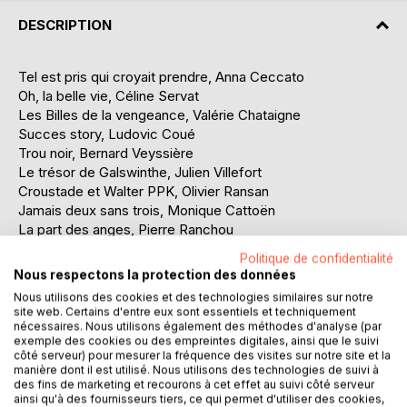
DESCRIPTION
Tel est pris qui croyait prendre, Anna Ceccato
Oh, la belle vie, Céline Servat
Les Billes de la vengeance, Valérie Chataigne
Succes story, Ludovic Coué
Trou noir, Bernard Veyssière
Le trésor de Galswinthe, Julien Villefort
Croustade et Walter PPK, Olivier Ransan
Jamais deux sans trois, Monique Cattoën
La part des anges, Pierre Ranchou
La grotte aux fées, Christine Desclaux
Politique de confidentialité
Le vieux, Isabelle Giraudot
Nous respectons la protection des données
Salade gasconne trop salée, Christophe Malet
Nous utilisons des cookies et des technologies similaires sur notre
Nuit auscitaine pour Monsieur Hector, Luis Alfredo
site web. Certains d'entre eux sont essentiels et techniquement
La Métairie, Michelle Joly
nécessaires. Nous utilisons également des méthodes d'analyse (par
exemple des cookies ou des empreintes digitales, ainsi que le suivi
Vénéneux, Marie Saintoin
côté serveur) pour mesurer la fréquence des visites sur notre site et la
Myocarde Eldorado, Sara Descoux
manière dont il est utilisé. Nous utilisons des technologies de suivi à
Confiteor, Arnaud Fontaine
des fins de marketing et recourons à cet effet au suivi côté serveur
ainsi qu'à des fournisseurs tiers, ce qui permet d'utiliser des cookies,
Déraillements, Julius Nicoladec