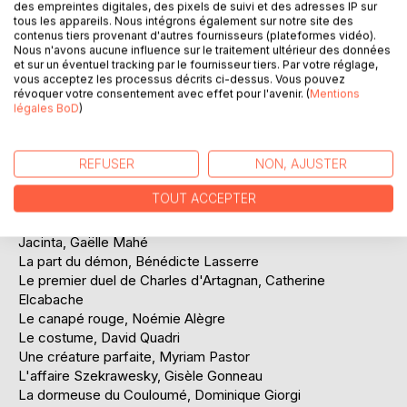
des empreintes digitales, des pixels de suivi et des adresses IP sur
Tout est bon dans le canard, Cécile Houel
tous les appareils. Nous intégrons également sur notre site des
La vigne et le melon, Marie-José Bernard
contenus tiers provenant d'autres fournisseurs (plateformes vidéo).
Trois fois plus de haine, Jean-Marc Sereni
Nous n'avons aucune influence sur le traitement ultérieur des données
et sur un éventuel tracking par le fournisseur tiers. Par votre réglage,
Grain de sable, Béatrix de Lambertye
vous acceptez les processus décrits ci-dessus. Vous pouvez
La centième (en hommage posthume à Charles Denner,
révoquer votre consentement avec effet pour l'avenir. (
Mentions
1926-1995), Béatrix de Lambertye
légales BoD
)
Ma foi, Sébastien Guerrero
Angéline a disparu, Jean-Michel Beraudy
REFUSER
NON, AJUSTER
Mauve Allium, Virginie Goldenberg
Un nom sur un visage, Magali Malbos
TOUT ACCEPTER
L'adieu aux larmes, Philippe Yvelin
Le rapport de l'apprenti journaliste, Philippe Botella
Jacinta, Gaëlle Mahé
La part du démon, Bénédicte Lasserre
Le premier duel de Charles d'Artagnan, Catherine
Elcabache
Le canapé rouge, Noémie Alègre
Le costume, David Quadri
Une créature parfaite, Myriam Pastor
L'affaire Szekrawesky, Gisèle Gonneau
La dormeuse du Couloumé, Dominique Giorgi