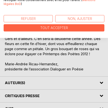
ailleurs également et surtout en Gascogne. Ce sont
légales BoD
)
désormais des ouvrages qui paraissent de temps à autre.
Ils permettent à nos poètes, outre d’être déclamés lors de
nos Rencontres en Poésie, d’être surtout lus : les paroles
REFUSER
NON, AJUSTER
s’envolent, les écrits restent…
TOUT ACCEPTER
« Qui scripsi, scripsi est » proclame une phrase célèbre…
En 2010 paraissait la première édition du livre Poètes du
Gers et d’ailleurs. C’en sera la deuxième cette année. Des
fleurs en cette fin d’hiver, dont vous effeuillerez chaque
page comme un pétale. Un gros bouquet de roses qui va
éclore pour égayer ce Printemps des Poètes 2012 !
Marie-Andrée Ricau-Hernandez,
présidente de l’association Dialoguer en Poésie
AUTEUR(S)
CRITIQUES PRESSE