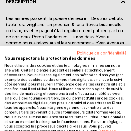
DESCRIPTION
Les années passent, la poésie demeure… Dès ses débuts
(cela fera vingt ans l’an prochain !), une Revue bisannuelle
en français et espagnol était régulièrement publiée par l’un
de nos deux Pères Fondateurs – « nos deux Yvan »
comme nous aimions aussi les surnommer – Yvan Avena et
Ivan Nikitine.
Politique de confidentialité
Cette revue donnait des nouvelles de la jeune Dialoguer en
Nous respectons la protection des données
Poésie et de ses poètes d’alors – dont certains nous sont
Nous utilisons des cookies et des technologies similaires sur notre
toujours fidèles – et publiait leurs poèmes. Elle était
site web. Certains d'entre eux sont essentiels et techniquement
largement diffusée en France et dans certains pays
nécessaires. Nous utilisons également des méthodes d'analyse (par
étrangers dont la Belgique, la Russie, l’Amérique de langue
exemple des cookies ou des empreintes digitales, ainsi que le suivi
côté serveur) pour mesurer la fréquence des visites sur notre site et la
espagnole (Argentine, Guatemala notamment). Nos Pères
manière dont il est utilisé. Nous utilisons des technologies de suivi à
Fondateurs ont pris leur envol vers d’autres cieux. La revue
des fins de marketing et recourons à cet effet au suivi côté serveur
a cessé de paraître.
ainsi qu'à des fournisseurs tiers, ce qui permet d'utiliser des cookies,
des empreintes digitales, des pixels de suivi et des adresses IP sur
Cependant Dialoguer, bon an mal an, a vaillamment résisté
tous les appareils. Nous intégrons également sur notre site des
et survécu, mais plus modestement : pas de revue
contenus tiers provenant d'autres fournisseurs (plateformes vidéo).
désormais ; on tourne moins large, aussi. Mais ainsi et
Nous n'avons aucune influence sur le traitement ultérieur des données
et sur un éventuel tracking par le fournisseur tiers. Par votre réglage,
malgré les années qui passent, grâce à notre Société
vous acceptez les processus décrits ci-dessus. Vous pouvez
Littéraire, la poésie a survécu. À Lectoure, bien sûr, mais
révoquer votre consentement avec effet pour l'avenir. (
Mentions