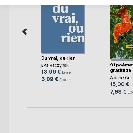
Du vrai, ou rien
91 poème
Eva Raczynski
re
gratitude
13,99 €
Livre
Albane Gell
6,99 €
Ebook
15,00 €
L
7,99 €
Eb