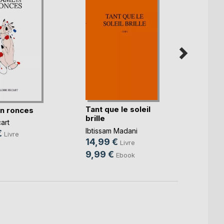
Tant que le soleil
Et dem
n ronces
brille
revie
cart
Ibtissam Madani
Pauline
€
Livre
14,99 €
15,0
Livre
9,99 €
4,99
Ebook