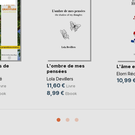
s de
L'ombre de mes
L'âme e
pensées
Elorri Ré
é
Lola Devillers
10,99 
11,60 €
ivre
Livre
8,99 €
ook
Ebook