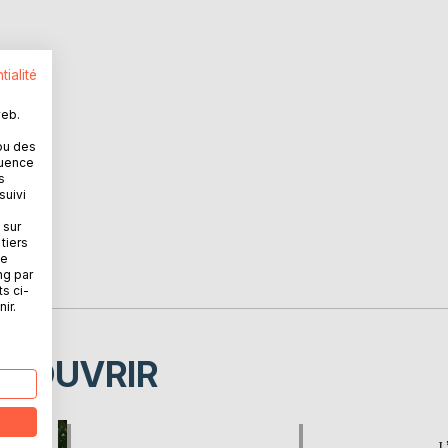
tialité
web.
ou des
quence
s
suivi
 sur
tiers
ne
ng par
ts ci-
ir.
ÉCOUVRIR