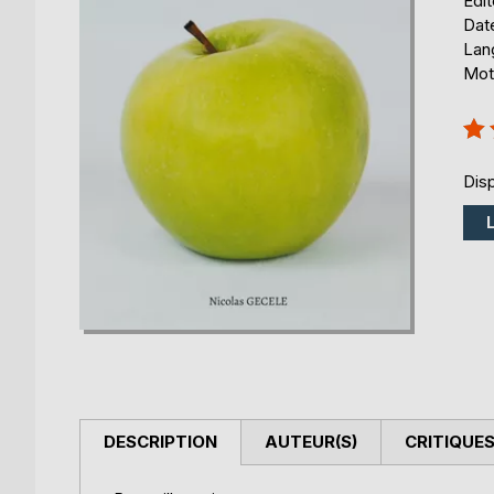
Édi
Date
Lang
Mots
Éval
100
Disp
DESCRIPTION
AUTEUR(S)
CRITIQUES