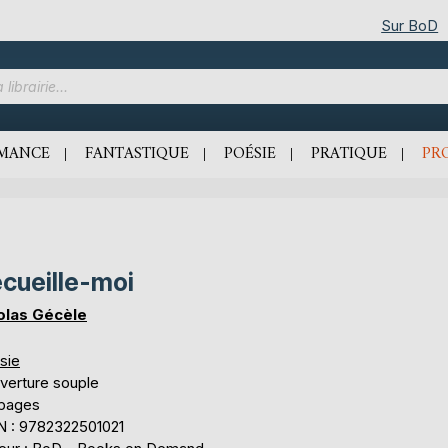
Sur BoD
MANCE
FANTASTIQUE
POÉSIE
PRATIQUE
PR
cueille-moi
olas Gécèle
sie
verture souple
 pages
N : 9782322501021