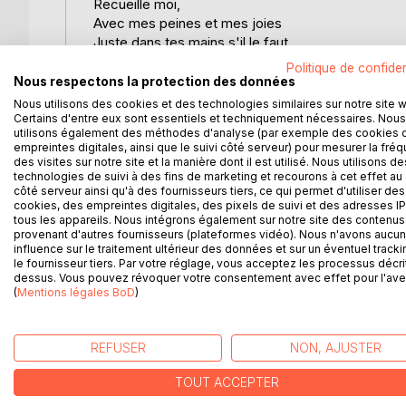
Recueille moi,
Avec mes peines et mes joies
Juste dans tes mains s'il le faut
Ou dans ton coeur bien au chaud
Politique de confiden
Simplement avec l'envie de me feuilleter
Nous respectons la protection des données
Ou le désir de me dévorer
Nous utilisons des cookies et des technologies similaires sur notre site 
Je veux vivre sur tes lèvres
Certains d'entre eux sont essentiels et techniquement nécessaires. Nous
utilisons également des méthodes d'analyse (par exemple des cookies 
Et exister dans ton esprit
empreintes digitales, ainsi que le suivi côté serveur) pour mesurer la fré
Etre le livre que tu préfères
des visites sur notre site et la manière dont il est utilisé. Nous utilisons de
Celui qui s'endort sur ta table de nuit
technologies de suivi à des fins de marketing et recourons à cet effet au 
côté serveur ainsi qu'à des fournisseurs tiers, ce qui permet d'utiliser des
Je serai toujours là pour toi
cookies, des empreintes digitales, des pixels de suivi et des adresses IP
Même une fois empoussiéré
tous les appareils. Nous intégrons également sur notre site des contenus 
Quand tu auras besoin de moi
provenant d'autres fournisseurs (plateformes vidéo). Nous n'avons aucu
influence sur le traitement ultérieur des données et sur un éventuel tracki
Tu n'auras qu'à me dépoussiérer
le fournisseur tiers. Par votre réglage, vous acceptez les processus décri
dessus. Vous pouvez révoquer votre consentement avec effet pour l'aven
(
Mentions légales BoD
)
D’AUTRES TITRES À D
REFUSER
NON, AJUSTER
TOUT ACCEPTER