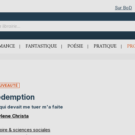
Sur BoD
MANCE
FANTASTIQUE
POÉSIE
PRATIQUE
PR
UVEAUTÉ
edemption
qui devait me tuer m'a faite
ylene Christa
oire & sciences sociales