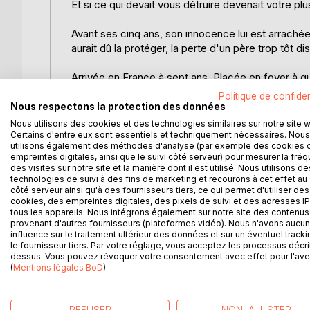
Et si ce qui devait vous détruire devenait votre pl
Avant ses cinq ans, son innocence lui est arrachée. 
aurait dû la protéger, la perte d'un père trop tôt di
Arrivée en France à sept ans. Placée en foyer à qui
l'alcool, la drogue et la dépendance affective. Ma
Politique de confiden
Nous respectons la protection des données
Seule. Sans argent. Sans issue.
Nous utilisons des cookies et des technologies similaires sur notre site 
Certains d'entre eux sont essentiels et techniquement nécessaires. Nous
utilisons également des méthodes d'analyse (par exemple des cookies 
C'est là, dans ce silence absolu, qu'une force invi
empreintes digitales, ainsi que le suivi côté serveur) pour mesurer la fré
encore. Et tout change.
des visites sur notre site et la manière dont il est utilisé. Nous utilisons de
technologies de suivi à des fins de marketing et recourons à cet effet au 
côté serveur ainsi qu'à des fournisseurs tiers, ce qui permet d'utiliser des
RÉDEMPTION n'est pas un livre de plus sur la souff
cookies, des empreintes digitales, des pixels de suivi et des adresses IP
celles et ceux qui survivent en silence et qui croi
tous les appareils. Nous intégrons également sur notre site des contenus 
provenant d'autres fournisseurs (plateformes vidéo). Nous n'avons aucu
influence sur le traitement ultérieur des données et sur un éventuel tracki
Pour les femmes blessées. Pour les parents. Pour 
le fournisseur tiers. Par votre réglage, vous acceptez les processus décri
cherche une raison de croire.
dessus. Vous pouvez révoquer votre consentement avec effet pour l'aven
(
Mentions légales BoD
)
Aucune destinée n'est définitivement perdue
REFUSER
NON, AJUSTER