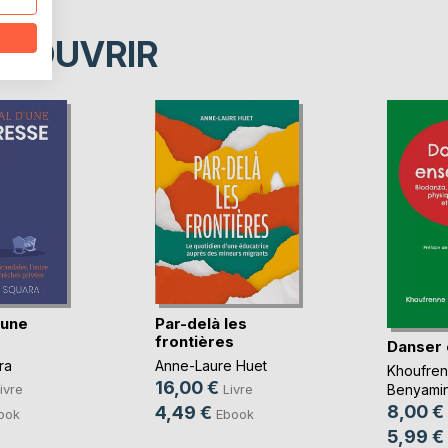
ÉCOUVRIR
'une
Par-delà les
frontières
Danser
ra
Anne-Laure Huet
Khoufre
16,00 €
ivre
Livre
Benyami
8,00 €
4,49 €
ook
Ebook
5,99 €