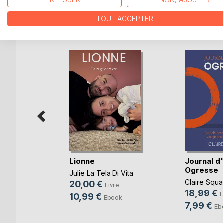
TOUT ACCEPTER
D’AUTRES TITRES À D
Assiégée
Lionne
Journal d
Ogresse
Julie La Tela Di Vita
Claire Squa
20,00 €
e
Livre
18,99 €
L
10,99 €
k
Ebook
7,99 €
Eb