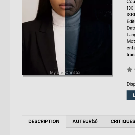
Cou
130
ISB
Édi
Date
Lang
Mot
enf
tra
Éval
0%
Disp
DESCRIPTION
AUTEUR(S)
CRITIQUES