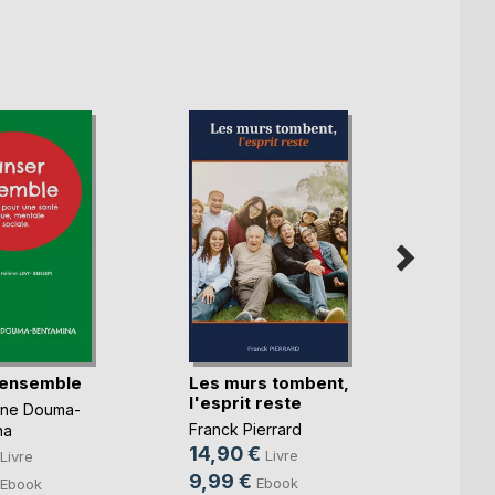
 ensemble
Les murs tombent,
La Bu
l'esprit reste
deux
nne Douma-
Franck Pierrard
Alexan
na
14,90 €
9,99
Livre
Livre
9,99 €
4,49
Ebook
Ebook