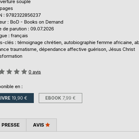
verture souple
 pages
N : 9782322856237
teur : BoD - Books on Demand
 de parution : 09.07.2026
ue : français
s-clés : témoignage chrétien, autobiographie femme africaine, a
ance traumatisme, dépendance affective guérison, Jésus Christ
nsformation
uation:
0
avis
onible en :
LIVRE
19,90 €
EBOOK
7,99 €
 PRESSE
AVIS