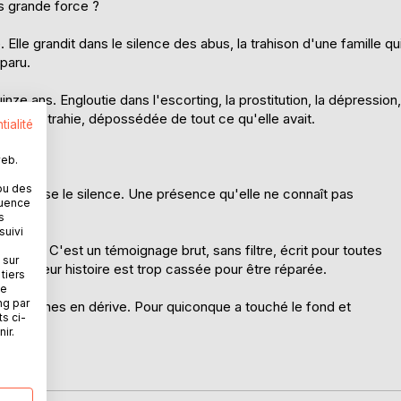
us grande force ?
Elle grandit dans le silence des abus, la trahison d'une famille qu
sparu.
nze ans. Engloutie dans l'escorting, la prostitution, la dépression,
nipulée, trahie, dépossédée de tout ce qu'elle avait.
tialité
web.
ou des
sible brise le silence. Une présence qu'elle ne connaît pas
quence
s
suivi
rance. C'est un témoignage brut, sans filtre, écrit pour toutes
 sur
ent que leur histoire est trop cassée pour être réparée.
tiers
ne
ng par
les jeunes en dérive. Pour quiconque a touché le fond et
ts ci-
ir.