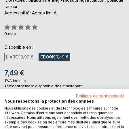
Mots-clés : billaud varenne, Philosophie, révolution, politique,
terreur
Accessibilité: Accès limité
Évaluation:
0%
0
avis
Disponible en :
LIVRE
10,99 €
EBOOK
7,49 €
7,49 €
TVA incluse
Téléchargement disponible dès maintenant
Politique de confidentialité
Nous respectons la protection des données
AJOUTER AU PANIER
Nous utilisons des cookies et des technologies similaires sur notre
site web. Certains d'entre eux sont essentiels et techniquement
nécessaires. Nous utilisons également des méthodes d'analyse (par
Ajouter à ma liste d'envies
exemple des cookies ou des empreintes digitales, ainsi que le suivi
côté serveur) pour mesurer la fréquence des visites sur notre site et la
Laisser un avis