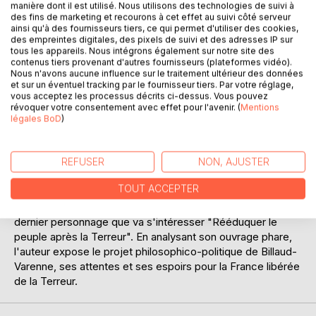
manière dont il est utilisé. Nous utilisons des technologies de suivi à
des fins de marketing et recourons à cet effet au suivi côté serveur
ainsi qu'à des fournisseurs tiers, ce qui permet d'utiliser des cookies,
des empreintes digitales, des pixels de suivi et des adresses IP sur
tous les appareils. Nous intégrons également sur notre site des
contenus tiers provenant d'autres fournisseurs (plateformes vidéo).
Nous n'avons aucune influence sur le traitement ultérieur des données
et sur un éventuel tracking par le fournisseur tiers. Par votre réglage,
vous acceptez les processus décrits ci-dessus. Vous pouvez
DESCRIPTION
révoquer votre consentement avec effet pour l'avenir. (
Mentions
légales BoD
)
Durant la Révolution Française, événement unique dans
l'Histoire du monde, des politiciens tels que Robespierre,
REFUSER
NON, AJUSTER
Saint Just ou encore Billaud-Varenne engagent leur
TOUT ACCEPTER
personne mais aussi leurs idées au service de l'utopie
révolutionnaire. C'est au potentiel philosophique de ce
dernier personnage que va s'intéresser "Rééduquer le
peuple après la Terreur". En analysant son ouvrage phare,
l'auteur expose le projet philosophico-politique de Billaud-
Varenne, ses attentes et ses espoirs pour la France libérée
de la Terreur.