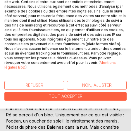
site web. Certains d'entre eux sont essentiels et techniquement
nécessaires. Nous utilisons également des méthodes d'analyse (par
exemple des cookies ou des empreintes digitales, ainsi que le suivi
côté serveur) pour mesurer la fréquence des visites sur notre site et la
manière dont il est utilisé. Nous utilisons des technologies de suivi à
DESCRIPTION
des fins de marketing et recourons à cet effet au suivi côté serveur
ainsi qu'à des fournisseurs tiers, ce qui permet d'utiliser des cookies,
des empreintes digitales, des pixels de suivi et des adresses IP sur
tous les appareils. Nous intégrons également sur notre site des
Plus de deux cents photographies inédites saisies au cours
contenus tiers provenant d'autres fournisseurs (plateformes vidéo).
des dernières décennies. Une invitation au voyage dans
Nous n'avons aucune influence sur le traitement ultérieur des données
une île de la Méditerranée surgie dans l'Atlantique. Ce
et sur un éventuel tracking par le fournisseur tiers. Par votre réglage,
vous acceptez les processus décrits ci-dessus. Vous pouvez
nuage de terre est posé au ras des flots, dans une vaste
révoquer votre consentement avec effet pour l'avenir. (
Mentions
auréole de vasières et de bancs de sable escamotés par
légales BoD
)
les marées, une lande piquetée de pins, de mûriers, de
tamarins et d'herbes folles. Par moment, son labyrinthe
d'eau farouche rappelle les solitudes sauvages de la
REFUSER
NON, AJUSTER
Camargue. Une dizaine de villages blancs comme de la
chaux, envahis de roses trémières et quelques port
TOUT ACCEPTER
colorés apportent à ce décor une certaine image du
bonheur. Pour ceux que le hasard a amenés en ces lieux,
Ré se perçoit d'un bloc. Uniquement par ce qui est visible :
l'océan, un coucher de soleil, le miroitement des marais,
l'éclat du phare des Baleines dans la nuit. Mais connaître