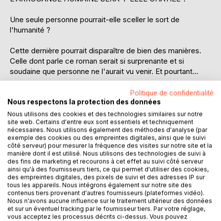
Une seule personne pourrait-elle sceller le sort de
l'humanité ?
Cette dernière pourrait disparaître de bien des manières.
Celle dont parle ce roman serait si surprenante et si
soudaine que personne ne l'aurait vu venir. Et pourtant...
----
Politique de confidentialité
Nous respectons la protection des données
[Quinze secondes avant l'Événement]
Nous utilisons des cookies et des technologies similaires sur notre
site web. Certains d'entre eux sont essentiels et techniquement
nécessaires. Nous utilisons également des méthodes d'analyse (par
Lucien entra dans le cabinet d'ophtalmologie, sans se
exemple des cookies ou des empreintes digitales, ainsi que le suivi
douter le moins du monde que quinze secondes seulement
côté serveur) pour mesurer la fréquence des visites sur notre site et la
le séparaient de la première manifestation de l'Événement.
manière dont il est utilisé. Nous utilisons des technologies de suivi à
des fins de marketing et recourons à cet effet au suivi côté serveur
ainsi qu'à des fournisseurs tiers, ce qui permet d'utiliser des cookies,
L'Événement, c'est ainsi que, dans un premier temps, nous
des empreintes digitales, des pixels de suivi et des adresses IP sur
appellerons l'imprévu qui allait, et bouleverser sa propre
tous les appareils. Nous intégrons également sur notre site des
contenus tiers provenant d'autres fournisseurs (plateformes vidéo).
existence, et conclure l'Histoire. Par « conclure l'Histoire
Nous n'avons aucune influence sur le traitement ultérieur des données
», entendre : « décider du dénouement de l'existence
et sur un éventuel tracking par le fournisseur tiers. Par votre réglage,
humaine », rien de moins.
vous acceptez les processus décrits ci-dessus. Vous pouvez