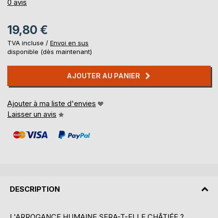
0%
0
avis
19,80 €
TVA incluse /
Envoi en sus
disponible (dès maintenant)
AJOUTER AU PANIER
Ajouter à ma liste d'envies
Laisser un avis
DESCRIPTION
L'ARROGANCE HUMAINE SERA-T-ELLE CHÂTIÉE ?