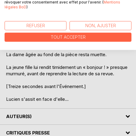
révoquer votre consentement avec effet pour l'avenir. (
Mentions
légales BoD
)
Venant consulter pour un contrôle de routine, Lucien fut
content de voir qu'il n'y avait que deux personnes dans la
salle d'attente, une jeune femme et une dame âgée. Elles
REFUSER
NON, AJUSTER
levèrent les yeux vers lui.
TOUT ACCEPTER
- Bonjour ! leur dit-il.
La dame âgée au fond de la pièce resta muette.
La jeune fille lui rendit timidement un « bonjour ! » presque
murmuré, avant de reprendre la lecture de sa revue.
[Treize secondes avant l'Événement.]
Lucien s'assit en face d'elle...
AUTEUR(S)
CRITIQUES PRESSE