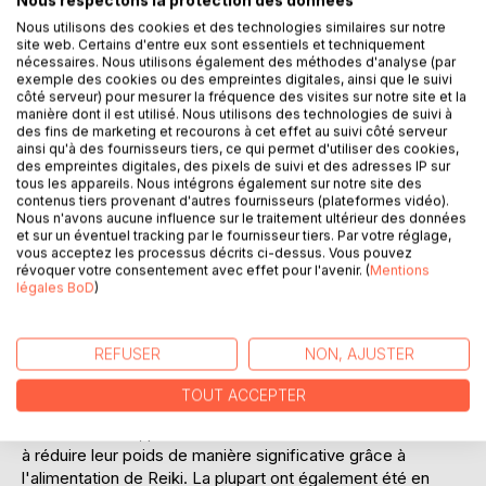
Nous respectons la protection des données
Nous utilisons des cookies et des technologies similaires sur notre
site web. Certains d'entre eux sont essentiels et techniquement
nécessaires. Nous utilisons également des méthodes d'analyse (par
exemple des cookies ou des empreintes digitales, ainsi que le suivi
côté serveur) pour mesurer la fréquence des visites sur notre site et la
manière dont il est utilisé. Nous utilisons des technologies de suivi à
des fins de marketing et recourons à cet effet au suivi côté serveur
ainsi qu'à des fournisseurs tiers, ce qui permet d'utiliser des cookies,
DESCRIPTION
des empreintes digitales, des pixels de suivi et des adresses IP sur
tous les appareils. Nous intégrons également sur notre site des
contenus tiers provenant d'autres fournisseurs (plateformes vidéo).
Nous n'avons aucune influence sur le traitement ultérieur des données
Il y a quelques années, les présentateurs privés allemands
et sur un éventuel tracking par le fournisseur tiers. Par votre réglage,
ont montré un rapport que, avec le Reiki, Christina Aguilera
vous acceptez les processus décrits ci-dessus. Vous pouvez
révoquer votre consentement avec effet pour l'avenir. (
Mentions
avait réduit son poids. Ce fait a détoné la demande dans
légales BoD
)
ma pratique du Reiki.
Beaucoup de gens qui ont tout essayé, mais n'avaient
REFUSER
NON, AJUSTER
toujours pas reçu de mettre leur poids sous contrôle,
voulait imiter la star.
TOUT ACCEPTER
Dans l'intervalle, plusieurs de mes clients ont en fait réussi
à réduire leur poids de manière significative grâce à
l'alimentation de Reiki. La plupart ont également été en