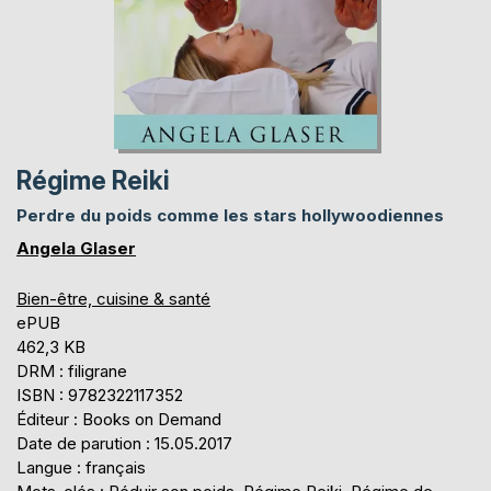
Régime Reiki
Perdre du poids comme les stars hollywoodiennes
Angela Glaser
Bien-être, cuisine & santé
ePUB
462,3 KB
DRM : filigrane
ISBN : 9782322117352
Éditeur : Books on Demand
Date de parution : 15.05.2017
Langue : français