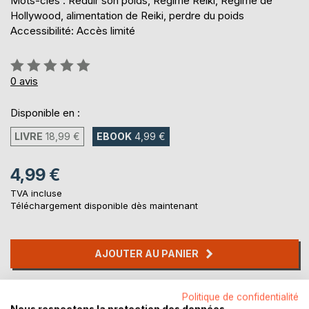
Mots-clés : Réduir son poids, Régime Reiki, Régime de
Hollywood, alimentation de Reiki, perdre du poids
Accessibilité: Accès limité
Évaluation:
0%
0
avis
Disponible en :
LIVRE
18,99 €
EBOOK
4,99 €
4,99 €
TVA incluse
Téléchargement disponible dès maintenant
AJOUTER AU PANIER
Ajouter à ma liste d'envies
Politique de confidentialité
Laisser un avis