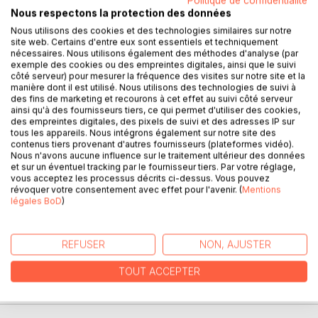
Politique de confidentialité
Nous respectons la protection des données
Nous utilisons des cookies et des technologies similaires sur notre
site web. Certains d'entre eux sont essentiels et techniquement
DESCRIPTION
nécessaires. Nous utilisons également des méthodes d'analyse (par
exemple des cookies ou des empreintes digitales, ainsi que le suivi
côté serveur) pour mesurer la fréquence des visites sur notre site et la
Les archives communales situées à la Médiathèque d
manière dont il est utilisé. Nous utilisons des technologies de suivi à
des fins de marketing et recourons à cet effet au suivi côté serveur
Arras conservent de très anciens documents pour aider à
ainsi qu'à des fournisseurs tiers, ce qui permet d'utiliser des cookies,
la reconstitution des familles arrageoises.
des empreintes digitales, des pixels de suivi et des adresses IP sur
tous les appareils. Nous intégrons également sur notre site des
contenus tiers provenant d'autres fournisseurs (plateformes vidéo).
Il existe par exemple la série des registres aux bourgeois d
Nous n'avons aucune influence sur le traitement ultérieur des données
Arras couvrant la période allant de 1464 à 1790.
et sur un éventuel tracking par le fournisseur tiers. Par votre réglage,
vous acceptez les processus décrits ci-dessus. Vous pouvez
révoquer votre consentement avec effet pour l'avenir. (
Mentions
La transcription de ces articles pas toujours lisibles pour
légales BoD
)
les non-initiés permettra de remonter les généalogies avec
certitude en complément des autres sources que sont les
registres paroissiaux ou les actes notariés.
REFUSER
NON, AJUSTER
Le tome 7 contient la transcription du registre BB54
TOUT ACCEPTER
couvrant la période 1731-1774.