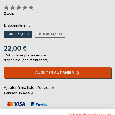
Évaluation:
0%
0
avis
Disponible en :
LIVRE
22,00 €
EBOOK
14,99 €
22,00 €
TVA incluse /
Envoi en sus
disponible (dès maintenant)
AJOUTER AU PANIER
Ajouter à ma liste d'envies
Laisser un avis