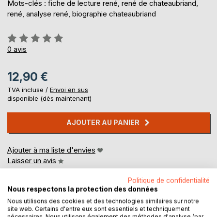
Mots-clés : fiche de lecture rené, rené de chateaubriand,
rené, analyse rené, biographie chateaubriand
Évaluation:
0%
0
avis
12,90 €
TVA incluse /
Envoi en sus
disponible (dès maintenant)
AJOUTER AU PANIER
Ajouter à ma liste d'envies
Laisser un avis
Politique de confidentialité
Nous respectons la protection des données
Nous utilisons des cookies et des technologies similaires sur notre
site web. Certains d'entre eux sont essentiels et techniquement
nécessaires. Nous utilisons également des méthodes d'analyse (par