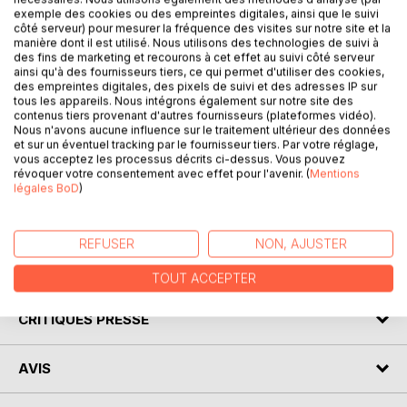
exemple des cookies ou des empreintes digitales, ainsi que le suivi
côté serveur) pour mesurer la fréquence des visites sur notre site et la
DESCRIPTION
manière dont il est utilisé. Nous utilisons des technologies de suivi à
des fins de marketing et recourons à cet effet au suivi côté serveur
ainsi qu'à des fournisseurs tiers, ce qui permet d'utiliser des cookies,
Venez découvrir René de Chateaubriand grâce à une
des empreintes digitales, des pixels de suivi et des adresses IP sur
tous les appareils. Nous intégrons également sur notre site des
analyse littéraire de référence ! Écrite par un spécialiste
contenus tiers provenant d'autres fournisseurs (plateformes vidéo).
universitaire, cette fiche de lecture est recommandée par
Nous n'avons aucune influence sur le traitement ultérieur des données
de nombreux enseignants. Cet ouvrage contient la
et sur un éventuel tracking par le fournisseur tiers. Par votre réglage,
vous acceptez les processus décrits ci-dessus. Vous pouvez
biographie de l'écrivain, le résumé détaillé, le mouvement
révoquer votre consentement avec effet pour l'avenir. (
Mentions
littéraire, le contexte de publication de l'oeuvre et l'analyse
légales BoD
)
complète. Retrouvez tous nos titres sur :
www.fichedelecture.fr.
REFUSER
NON, AJUSTER
AUTEUR(S)
TOUT ACCEPTER
CRITIQUES PRESSE
AVIS