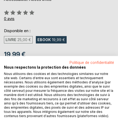
Évaluation:
0%
0
avis
Disponible en :
LIVRE
25,00 €
EBOOK
19,99 €
19,99 €
TVA incluse
Politique de confidentialité
Téléchargement disponible dès maintenant
Nous respectons la protection des données
Nous utilisons des cookies et des technologies similaires sur notre
site web. Certains d'entre eux sont essentiels et techniquement
nécessaires. Nous utilisons également des méthodes d'analyse (par
AJOUTER AU PANIER
exemple des cookies ou des empreintes digitales, ainsi que le suivi
côté serveur) pour mesurer la fréquence des visites sur notre site et la
manière dont il est utilisé. Nous utilisons des technologies de suivi à
des fins de marketing et recourons à cet effet au suivi côté serveur
Ajouter à ma liste d'envies
ainsi qu'à des fournisseurs tiers, ce qui permet d'utiliser des cookies,
Laisser un avis
des empreintes digitales, des pixels de suivi et des adresses IP sur
tous les appareils. Nous intégrons également sur notre site des
contenus tiers provenant d'autres fournisseurs (plateformes vidéo).