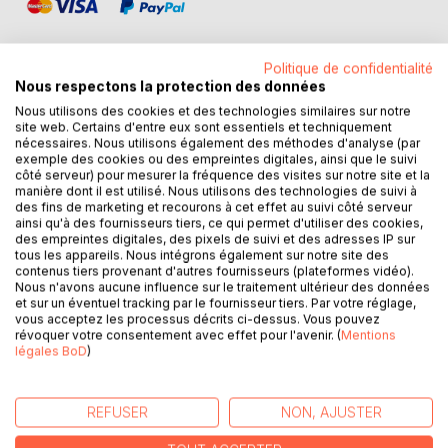
Politique de confidentialité
Nous respectons la protection des données
Nous utilisons des cookies et des technologies similaires sur notre
DESCRIPTION
site web. Certains d'entre eux sont essentiels et techniquement
nécessaires. Nous utilisons également des méthodes d'analyse (par
exemple des cookies ou des empreintes digitales, ainsi que le suivi
"War is fun. Kamal Anwar avait peut-être, en 2012, mis le
côté serveur) pour mesurer la fréquence des visites sur notre site et la
manière dont il est utilisé. Nous utilisons des technologies de suivi à
doigt sur le fil de la pelote de laine, qui nous mènerait à
des fins de marketing et recourons à cet effet au suivi côté serveur
prendre conscience que la guerre ne conduit pas à la paix.
ainsi qu'à des fournisseurs tiers, ce qui permet d'utiliser des cookies,
Cela n'a peut-être jamais été le but. Un quiproquo? une
des empreintes digitales, des pixels de suivi et des adresses IP sur
tous les appareils. Nous intégrons également sur notre site des
incompréhension? Le docteur Ndjimou expose avec une
contenus tiers provenant d'autres fournisseurs (plateformes vidéo).
dextérité d'officiant, une vision pragmatique de l'homme
Nous n'avons aucune influence sur le traitement ultérieur des données
qui émerge de son humanitude à travers l'obscurité à priori
et sur un éventuel tracking par le fournisseur tiers. Par votre réglage,
vous acceptez les processus décrits ci-dessus. Vous pouvez
de l'idée-même de guerre. L'auteur, dans une étonnante
révoquer votre consentement avec effet pour l'avenir. (
Mentions
vision optimiste dans la perception pessimiste des conflits
légales BoD
)
armés, opère une véritable relève hégélienne de la notion
praxique de la guerre à travers une analyse transversale.
Non la guerre n'est pas fun. Elle est simplement
REFUSER
NON, AJUSTER
nécessaire. La paix lui est contingente. Mais une chose
s'impose alors : un monde sans guerre ne pourrait-il