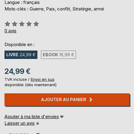
Langue : français
Mots-clés : Guerre, Paix, conflit, Stratégie, armé
Évaluation:
0%
0
avis
Disponible en :
LIVRE
24,99 €
EBOOK
16,99 €
24,99 €
TVA incluse /
Envoi en sus
disponible (dès maintenant)
AJOUTER AU PANIER
Ajouter à ma liste d'envies
Laisser un avis