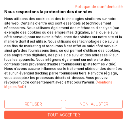
Le Dialogue Interreligieux exige, dans le contexte africain,
Politique de confidentialité
Nous respectons la protection des données
l'instauration d'un véritable cercle éducatif entre le
Christianisme occidental et la Religion Africaine. La Mission
Nous utilisons des cookies et des technologies similaires sur notre
site web. Certains d'entre eux sont essentiels et techniquement
Chrétienne qui se comprend encore comme une action
nécessaires. Nous utilisons également des méthodes d'analyse (par
caritative et qui se nourrit encore des prémisses de
exemple des cookies ou des empreintes digitales, ainsi que le suivi
l'herméneutique dévalorisante, est invitée à promouvoir en
côté serveur) pour mesurer la fréquence des visites sur notre site et la
manière dont il est utilisé. Nous utilisons des technologies de suivi à
Afrique un dialogue comparable au Dialogue entre le
des fins de marketing et recourons à cet effet au suivi côté serveur
Christianisme et l'Hindouisme ou entre le Christianisme et
ainsi qu'à des fournisseurs tiers, ce qui permet d'utiliser des cookies,
l'Islam. La Mission Chrétienne est condamnée à divorcer
des empreintes digitales, des pixels de suivi et des adresses IP sur
tous les appareils. Nous intégrons également sur notre site des
d'avec la conception de mission à sens unique et
contenus tiers provenant d'autres fournisseurs (plateformes vidéo).
d'adopter la pratique de mission à double-sens: de
Nous n'avons aucune influence sur le traitement ultérieur des données
l'Afrique vers l'Europe et de l'Europe vers l'Afrique. Cette
et sur un éventuel tracking par le fournisseur tiers. Par votre réglage,
vous acceptez les processus décrits ci-dessus. Vous pouvez
réciprocité devrait aussi se situer au niveau de l'intelligence
révoquer votre consentement avec effet pour l'avenir. (
Mentions
de la Notion de Dieu.
légales BoD
)
Dr. theol. Kalamba-Nsapo illustre cette option par un
certain nombre d'exemples et clôture sa réflexion par un
REFUSER
NON, AJUSTER
survol des conditions de possibilité d'un véritable Dialogue
Interreligieux dans le Contexte Africain.
TOUT ACCEPTER