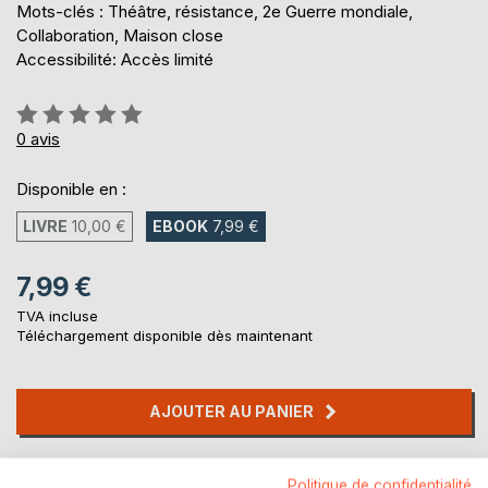
Mots-clés : Théâtre, résistance, 2e Guerre mondiale,
Collaboration, Maison close
Accessibilité: Accès limité
Évaluation:
0%
0
avis
Disponible en :
LIVRE
10,00 €
EBOOK
7,99 €
7,99 €
TVA incluse
Téléchargement disponible dès maintenant
AJOUTER AU PANIER
Ajouter à ma liste d'envies
Politique de confidentialité