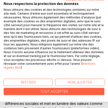
Laisser un avis
Nous respectons la protection des données
Nous utilisons des cookies et des technologies similaires sur notre
site web. Certains d'entre eux sont essentiels et techniquement
nécessaires. Nous utilisons également des méthodes d'analyse (par
exemple des cookies ou des empreintes digitales, ainsi que le suivi
côté serveur) pour mesurer la fréquence des visites sur notre site et la
manière dont il est utilisé. Nous utilisons des technologies de suivi à
des fins de marketing et recourons à cet effet au suivi côté serveur
ainsi qu'à des fournisseurs tiers, ce qui permet d'utiliser des cookies,
DESCRIPTION
des empreintes digitales, des pixels de suivi et des adresses IP sur
tous les appareils. Nous intégrons également sur notre site des
contenus tiers provenant d'autres fournisseurs (plateformes vidéo).
Nous n'avons aucune influence sur le traitement ultérieur des données
1944 Liliane Armand est recherchée comme terroriste,
et sur un éventuel tracking par le fournisseur tiers. Par votre réglage,
pour avoir collaboré avec la résistance. Afin d’échapper à
vous acceptez les processus décrits ci-dessus. Vous pouvez
la mort, elle trouve refuge dans une maison close. Elle
révoquer votre consentement avec effet pour l'avenir. (
Mentions
légales BoD
)
remet alors sa vie entre les mains des occupantes de la
maison. Ces femmes dont elle méprise la vie, la
dénonceront-elles ? Pour toutes, rien ne sera plus jamais
REFUSER
NON, AJUSTER
comme avant…
De mémoire, aucun récit de la sorte n’avait été monté sur
TOUT ACCEPTER
une scène théâtrale. Cette rencontre de deux univers
diamétralement opposés offre une abolition des
différences sociales et met en lumière des valeurs comme