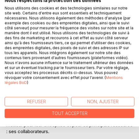
Nous respectons la protection des données
Nous utilisons des cookies et des technologies similaires sur notre
DESCRIPTION
site web. Certains d'entre eux sont essentiels et techniquement
nécessaires. Nous utilisons également des méthodes d'analyse (par
exemple des cookies ou des empreintes digitales, ainsi que le suivi
Et si nous faisions le pari de réenchanter le travail ?
côté serveur) pour mesurer la fréquence des visites sur notre site et la
manière dont il est utilisé. Nous utilisons des technologies de suivi à
des fins de marketing et recourons à cet effet au suivi côté serveur
C'est le pari de ce livre qui fournit une méthodologie
ainsi qu'à des fournisseurs tiers, ce qui permet d'utiliser des cookies,
inédite de conduite du changement expérimentée en
des empreintes digitales, des pixels de suivi et des adresses IP sur
entreprise et un guide précieux pour se saisir de son
tous les appareils. Nous intégrons également sur notre site des
contenus tiers provenant d'autres fournisseurs (plateformes vidéo).
propre bien-être au travail.
Nous n'avons aucune influence sur le traitement ultérieur des données
et sur un éventuel tracking par le fournisseur tiers. Par votre réglage,
Ce qu'en disent les lecteurs:
vous acceptez les processus décrits ci-dessus. Vous pouvez
révoquer votre consentement avec effet pour l'avenir. (
Mentions
légales BoD
)
Belle boîte à outils que cet ouvrage! Mais pas seulement.
Dans ce livre, nous sommes embarqués sur le chemin que
tout manager/leader devrait emprunter ... celui qui mène à
REFUSER
NON, AJUSTER
la découverte de son équipe, de ses talents et de
l'incroyable richesse qui se trouve là, juste à coté. A mettre
TOUT ACCEPTER
entre toutes les mains de ceux et celles qui veulent le
meilleur pour leur entreprise et pour sa principale ressource
: ses collaborateurs.