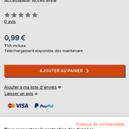
Accessibilité: Accès limité
Évaluation:
0%
0
avis
0,99 €
TVA incluse
Téléchargement disponible dès maintenant
AJOUTER AU PANIER
Ajouter à ma liste d'envies
Laisser un avis
Politique de confidentialité