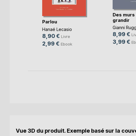
Des murs
du
grandir
Parlou
Gianni Rugg
Boulet
,
Hanaé Lecasio
8,99 €
 ...
Li
8,90 €
Livre
re
3,99 €
Eb
2,99 €
Ebook
Vue 3D du produit. Exemple basé sur la couve