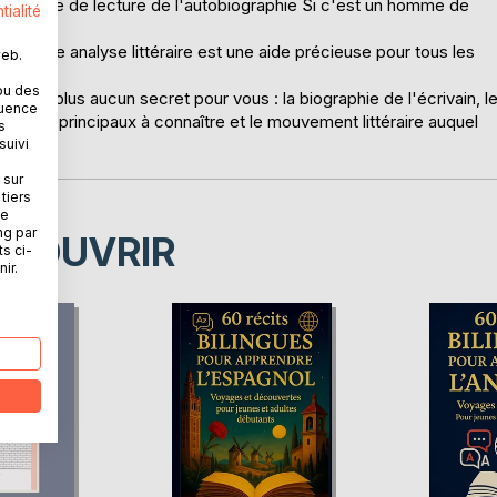
tre fiche de lecture de l'autobiographie Si c'est un homme de
tialité
e, cette analyse littéraire est une aide précieuse pour tous les
web.
ou des
n'auront plus aucun secret pour vous : la biographie de l'écrivain, l
quence
 thèmes principaux à connaître et le mouvement littéraire auquel
s
suivi
 sur
tiers
ne
ng par
ÉCOUVRIR
ts ci-
ir.