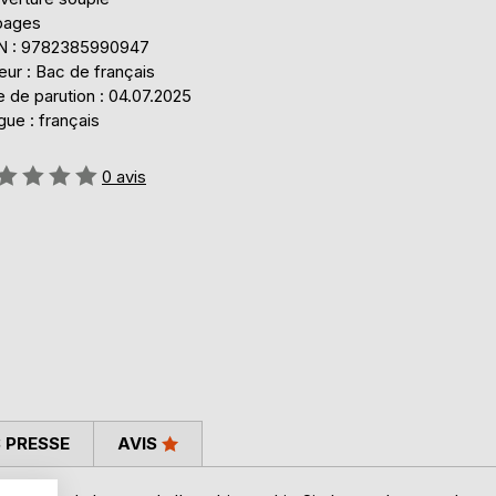
pages
N : 9782385990947
eur : Bac de français
 de parution : 04.07.2025
ue : français
uation:
0
avis
 PRESSE
AVIS