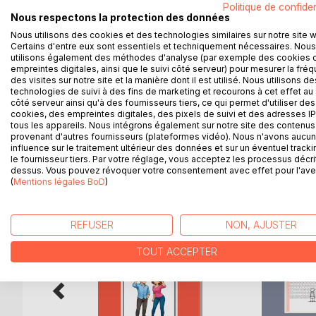
Réussissez votre bac de français 2026 grâce à no
Politique de confiden
Primo Levi !
Nous respectons la protection des données
Validée par un professeur de français du secondair
Nous utilisons des cookies et des technologies similaires sur notre site 
Certains d'entre eux sont essentiels et techniquement nécessaires. Nous
lycéens.
utilisons également des méthodes d'analyse (par exemple des cookies 
Grâce à notre travail éditorial, les points suivants 
empreintes digitales, ainsi que le suivi côté serveur) pour mesurer la fré
résumé du livre, l'étude de l'œuvre, l'analyse des
des visites sur notre site et la manière dont il est utilisé. Nous utilisons de
est rattaché l'auteur.
technologies de suivi à des fins de marketing et recourons à cet effet au 
côté serveur ainsi qu'à des fournisseurs tiers, ce qui permet d'utiliser des
cookies, des empreintes digitales, des pixels de suivi et des adresses IP
tous les appareils. Nous intégrons également sur notre site des contenus 
provenant d'autres fournisseurs (plateformes vidéo). Nous n'avons aucu
influence sur le traitement ultérieur des données et sur un éventuel tracki
D’AUTRES TITRES À D
le fournisseur tiers. Par votre réglage, vous acceptez les processus décri
dessus. Vous pouvez révoquer votre consentement avec effet pour l'aven
(
Mentions légales BoD
)
REFUSER
NON, AJUSTER
TOUT ACCEPTER