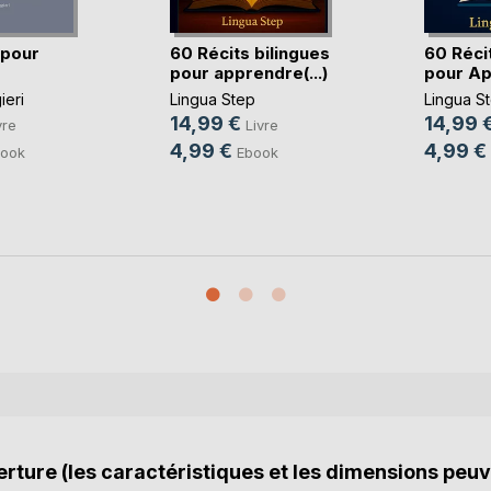
 pour
60 Récits bilingues
60 Récit
pour apprendre(...)
pour Ap
ieri
Lingua Step
Lingua S
14,99 €
14,99 
vre
Livre
4,99 €
4,99 €
ook
Ebook
rture (les caractéristiques et les dimensions peuv