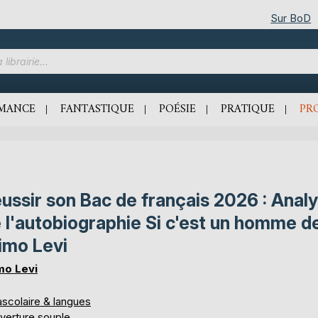
Sur BoD
MANCE
FANTASTIQUE
POÉSIE
PRATIQUE
PR
ussir son Bac de français 2026 : Anal
 l'autobiographie Si c'est un homme d
imo Levi
mo Levi
ascolaire & langues
verture souple