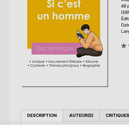
48 
ISB
Édit
Date
Lang
Éval
0%
DESCRIPTION
AUTEUR(S)
CRITIQUES