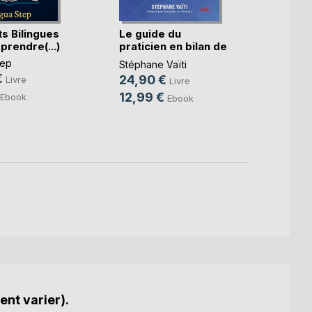
s Bilingues
Le guide du
60 Ré
prendre(...)
praticien en bilan de
pour 
(...)
tep
Lingua
Stéphane Vaïti
€
13,9
24,90 €
Livre
Livre
4,99
12,99 €
Ebook
Ebook
ent varier).