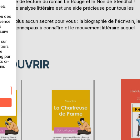
re fiche de lecture du roman Le Rouge et le Noir de Stendhal !
web.
e, cette analyse littéraire est une aide précieuse pour tous les
ou des
n'auront plus aucun secret pour vous : la biographie de l'écrivain, l
quence
s
 thèmes principaux à connaître et le mouvement littéraire auquel
suivi
 sur
tiers
ne
ng par
ÉCOUVRIR
ts ci-
ir.