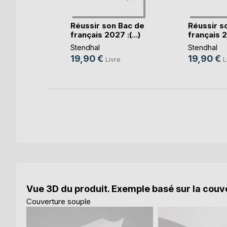
onction
Réussir son Bac de
Réussir s
français 2027 :(...)
français 20
k
Stendhal
Stendhal
19,90 €
19,90 €
Livre
L
Vue 3D du produit. Exemple basé sur la couve
Couverture souple