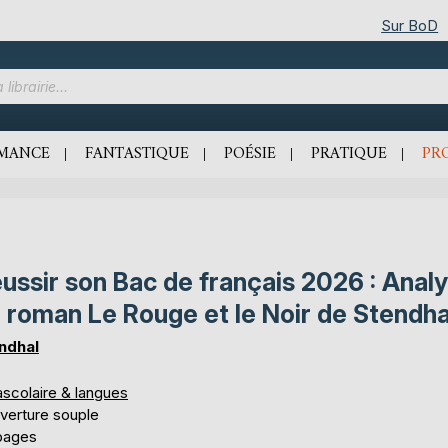
Sur BoD
MANCE
FANTASTIQUE
POÉSIE
PRATIQUE
PR
ussir son Bac de français 2026 : Anal
 roman Le Rouge et le Noir de Stendha
ndhal
ascolaire & langues
verture souple
pages