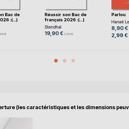
on Bac de
Réussir son Bac de
Parlou
26 :(...)
français 2026 :(...)
Hanaé Le
Stendhal
8,90 €
19,90 €
ivre
Livre
2,99 €
rture (les caractéristiques et les dimensions peuv