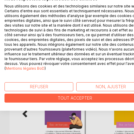
Réussissez votre bac de français 2026 grâce à not
Nous utilisons des cookies et des technologies similaires sur notre site 
Validée par un professeur de français du secondair
Certains d'entre eux sont essentiels et techniquement nécessaires. Nous
lycéens.
utilisons également des méthodes d'analyse (par exemple des cookies 
Grâce à notre travail éditorial, les points suivants 
empreintes digitales, ainsi que le suivi côté serveur) pour mesurer la fré
des visites sur notre site et la manière dont il est utilisé. Nous utilisons de
résumé du livre, l'étude de l'œuvre, l'analyse des
technologies de suivi à des fins de marketing et recourons à cet effet au 
est rattaché l'auteur.
côté serveur ainsi qu'à des fournisseurs tiers, ce qui permet d'utiliser des
cookies, des empreintes digitales, des pixels de suivi et des adresses IP
tous les appareils. Nous intégrons également sur notre site des contenus 
provenant d'autres fournisseurs (plateformes vidéo). Nous n'avons aucu
influence sur le traitement ultérieur des données et sur un éventuel tracki
D’AUTRES TITRES À D
le fournisseur tiers. Par votre réglage, vous acceptez les processus décri
dessus. Vous pouvez révoquer votre consentement avec effet pour l'aven
(
Mentions légales BoD
)
REFUSER
NON, AJUSTER
TOUT ACCEPTER