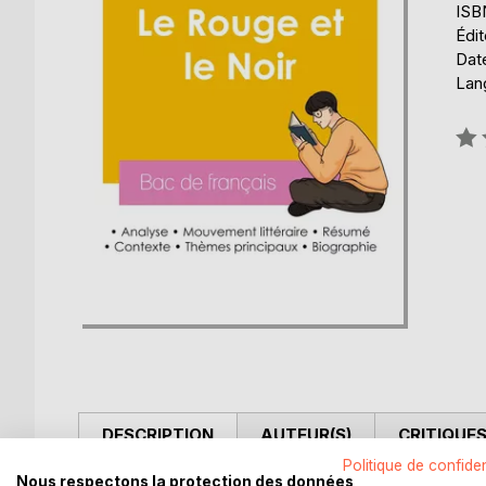
ISB
Édit
Date
Lang
Éval
0%
DESCRIPTION
AUTEUR(S)
CRITIQUES
Politique de confiden
Nous respectons la protection des données