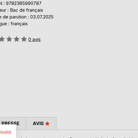
N : 9782385990787
eur : Bac de français
 de parution : 03.07.2025
ue : français
uation:
0
avis
 PRESSE
AVIS
tialité