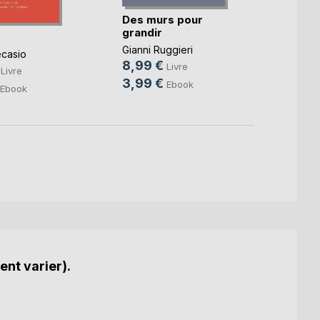
Des murs pour
60 Ré
grandir
pour a
Gianni Ruggieri
Lingua
casio
8,99 €
14,9
Livre
Livre
3,99 €
4,99
Ebook
Ebook
ent varier).