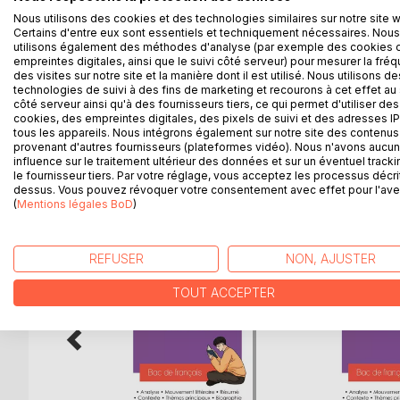
Réussissez votre bac de français 2027 grâce à not
Nous utilisons des cookies et des technologies similaires sur notre site 
n'est plus valable de Romain Gary !
Certains d'entre eux sont essentiels et techniquement nécessaires. Nous
Validée par un professeur de français du secondair
utilisons également des méthodes d'analyse (par exemple des cookies 
lycéens.
empreintes digitales, ainsi que le suivi côté serveur) pour mesurer la fré
des visites sur notre site et la manière dont il est utilisé. Nous utilisons de
Grâce à notre travail éditorial, les points suivants 
technologies de suivi à des fins de marketing et recourons à cet effet au 
l'étude de l'œuvre, l'analyse des thèmes principau
côté serveur ainsi qu'à des fournisseurs tiers, ce qui permet d'utiliser des
cookies, des empreintes digitales, des pixels de suivi et des adresses IP
tous les appareils. Nous intégrons également sur notre site des contenus 
provenant d'autres fournisseurs (plateformes vidéo). Nous n'avons aucu
influence sur le traitement ultérieur des données et sur un éventuel tracki
D’AUTRES TITRES À D
le fournisseur tiers. Par votre réglage, vous acceptez les processus décri
dessus. Vous pouvez révoquer votre consentement avec effet pour l'aven
(
Mentions légales BoD
)
REFUSER
NON, AJUSTER
TOUT ACCEPTER