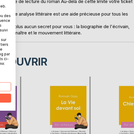
re fiche de lecture du roman Au-delà de cette limite votre ticket
web.
e, cette analyse littéraire est une aide précieuse pour tous les
ou des
quence
s
n'auront plus aucun secret pour vous : la biographie de l'écrivain,
suivi
x à connaître et le mouvement littéraire.
 sur
tiers
ne
ng par
ÉCOUVRIR
ts ci-
ir.