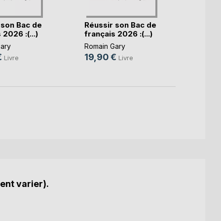
 son Bac de
Réussir son Bac de
Réuss
 2026 :(...)
français 2026 :(...)
frança
ary
Romain Gary
Romain
€
19,90 €
19,9
Livre
Livre
ent varier).