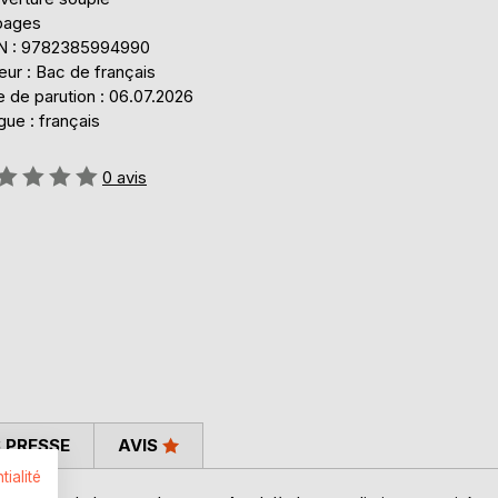
pages
N : 9782385994990
eur : Bac de français
 de parution : 06.07.2026
ue : français
uation:
0
avis
 PRESSE
AVIS
tialité