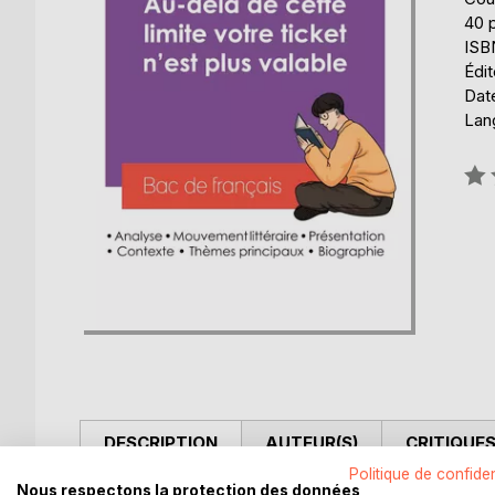
40 
ISB
Édit
Date
Lang
Éval
0%
DESCRIPTION
AUTEUR(S)
CRITIQUES
Politique de confiden
Nous respectons la protection des données