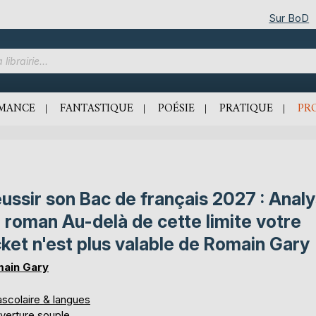
Sur BoD
MANCE
FANTASTIQUE
POÉSIE
PRATIQUE
PR
ussir son Bac de français 2027 : Anal
 roman Au-delà de cette limite votre
cket n'est plus valable de Romain Gary
ain Gary
ascolaire & langues
verture souple