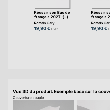
inis ce
(...)
Réussir son Bac de
Réussir s
français 2027 :(...)
français 20
Romain Gary
Romain Gar
e
19,90 €
19,90 €
Livre
L
Vue 3D du produit. Exemple basé sur la couve
Couverture souple