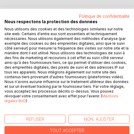
DESCRIPTION
Politique de confidentialité
Nous respectons la protection des données
Nous utilisons des cookies et des technologies similaires sur notre
J'ai commencé à écrire ce livre, qui n'en était pas un en
site web. Certains d'entre eux sont essentiels et techniquement
2013. Ce n'était à l'époque que mon journal intime, mais
nécessaires. Nous utilisons également des méthodes d'analyse (par
exemple des cookies ou des empreintes digitales, ainsi que le suivi
pas seulement, c'était mon ami, mon confident.
côté serveur) pour mesurer la fréquence des visites sur notre site et la
manière dont il est utilisé. Nous utilisons des technologies de suivi à
Il m'a permis de poser les choses, d'évacuer et parfois de
des fins de marketing et recourons à cet effet au suivi côté serveur
ainsi qu'à des fournisseurs tiers, ce qui permet d'utiliser des cookies,
comprendre les pratiques auxquelles je faisais face, tel
des empreintes digitales, des pixels de suivi et des adresses IP sur
que la clairvoyance, la clairaudience, la lithothérapie, le
tous les appareils. Nous intégrons également sur notre site des
pendule et la cartomancie.
contenus tiers provenant d'autres fournisseurs (plateformes vidéo).
Nous n'avons aucune influence sur le traitement ultérieur des données
et sur un éventuel tracking par le fournisseur tiers. Par votre réglage,
Plus j'avançais dans son écriture, plus l'envie d'un jour
vous acceptez les processus décrits ci-dessus. Vous pouvez
partager toutes mes expériences avec vous augmentait,
révoquer votre consentement avec effet pour l'avenir. (
Mentions
jusqu'au jour où. Ce journal s'est transformé en
légales BoD
)
témoignage, dans lequel vous vous retrouverez peut-être.
REFUSER
NON, AJUSTER
Mon souhait est que chacun ne se sente plus seul dans les
épreuves et ou découvertes "paranormales" que vous
TOUT ACCEPTER
n'ayez plus peur et que vous trouviez des solutions qui je