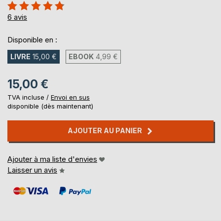
Évaluation:
93%
6
avis
Disponible en :
LIVRE
15,00 €
EBOOK
4,99 €
15,00 €
TVA incluse /
Envoi en sus
disponible (dès maintenant)
AJOUTER AU PANIER
Ajouter à ma liste d'envies
Laisser un avis