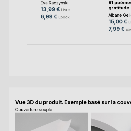
91 poème
Eva Raczynski
re
gratitude
13,99 €
Livre
Albane Gell
6,99 €
Ebook
15,00 €
L
7,99 €
Eb
Vue 3D du produit. Exemple basé sur la couve
Couverture souple