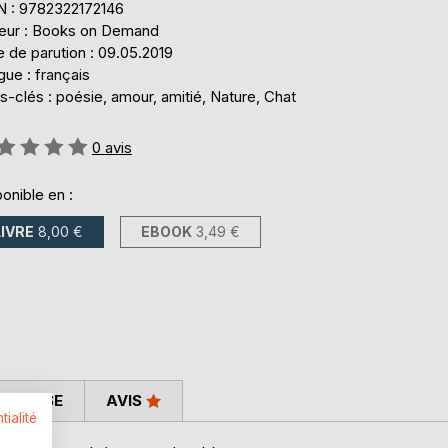
N : 9782322172146
teur : Books on Demand
 de parution : 09.05.2019
ue : français
-clés : poésie, amour, amitié, Nature, Chat
uation:
0
avis
onible en :
LIVRE
8,00 €
EBOOK
3,49 €
 PRESSE
AVIS
tialité