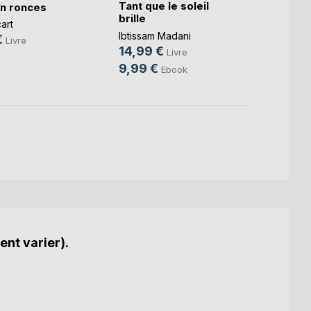
Tant que le soleil
Et dem
n ronces
brille
revie
cart
Ibtissam Madani
Pauline
€
Livre
14,99 €
15,0
Livre
9,99 €
4,99
Ebook
ent varier).