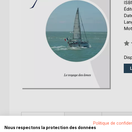
ISB
Édi
Date
Lang
Mots
Éval
0%
Disp
DESCRIPTION
AUTEUR(S)
CRITIQUES
Politique de confiden
Nous respectons la protection des données