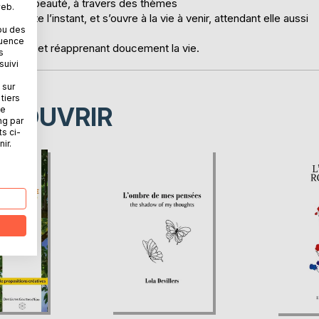
, de sa beauté, à travers des thèmes
web.
ée, fête l’instant, et s’ouvre à la vie à venir, attendant elle aussi
ou des
quence
ti du coma et réapprenant doucement la vie.
s
suivi
 sur
tiers
ÉCOUVRIR
ne
ng par
ts ci-
ir.