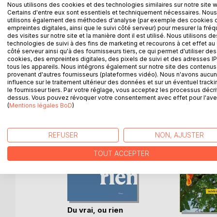
Ce recueil est une humble recherche de la poésie
Nous utilisons des cookies et des technologies similaires sur notre site 
accessibles à tous. La dernière partie, plus diversifi
Certains d'entre eux sont essentiels et techniquement nécessaires. Nous
utilisons également des méthodes d'analyse (par exemple des cookies 
d’être écrite…
empreintes digitales, ainsi que le suivi côté serveur) pour mesurer la fré
Ce livre est à l’intention de Paul, aujourd’hui sor
des visites sur notre site et la manière dont il est utilisé. Nous utilisons de
technologies de suivi à des fins de marketing et recourons à cet effet au 
côté serveur ainsi qu'à des fournisseurs tiers, ce qui permet d'utiliser des
cookies, des empreintes digitales, des pixels de suivi et des adresses IP
tous les appareils. Nous intégrons également sur notre site des contenus 
D’AUTRES TITRES À D
provenant d'autres fournisseurs (plateformes vidéo). Nous n'avons aucu
influence sur le traitement ultérieur des données et sur un éventuel tracki
le fournisseur tiers. Par votre réglage, vous acceptez les processus décri
dessus. Vous pouvez révoquer votre consentement avec effet pour l'aven
(
Mentions légales BoD
)
REFUSER
NON, AJUSTER
TOUT ACCEPTER
Du vrai, ou rien