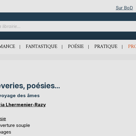
Sur BoD
MANCE
FANTASTIQUE
POÉSIE
PRATIQUE
PR
veries, poésies...
voyage des âmes
ia Lhermenier-Razy
sie
verture souple
pages