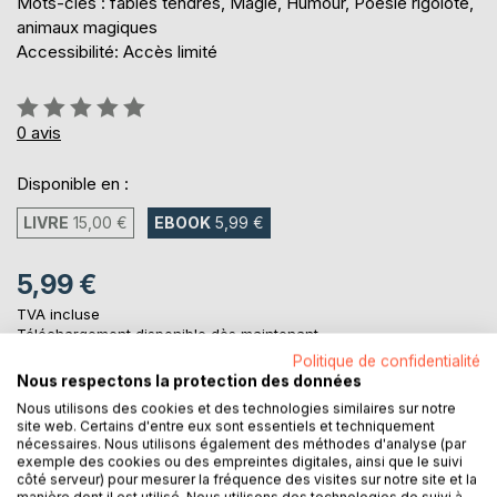
Mots-clés : fables tendres, Magie, Humour, Poésie rigolote,
animaux magiques
Accessibilité: Accès limité
Évaluation:
0%
0
avis
Disponible en :
LIVRE
15,00 €
EBOOK
5,99 €
5,99 €
TVA incluse
Téléchargement disponible dès maintenant
Politique de confidentialité
Nous respectons la protection des données
Nous utilisons des cookies et des technologies similaires sur notre
AJOUTER AU PANIER
site web. Certains d'entre eux sont essentiels et techniquement
nécessaires. Nous utilisons également des méthodes d'analyse (par
exemple des cookies ou des empreintes digitales, ainsi que le suivi
Ajouter à ma liste d'envies
côté serveur) pour mesurer la fréquence des visites sur notre site et la