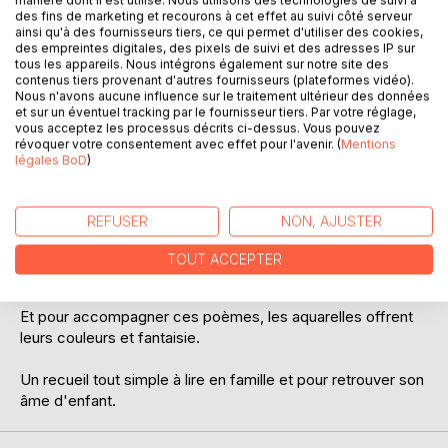
Laisser un avis
manière dont il est utilisé. Nous utilisons des technologies de suivi à
des fins de marketing et recourons à cet effet au suivi côté serveur
ainsi qu'à des fournisseurs tiers, ce qui permet d'utiliser des cookies,
des empreintes digitales, des pixels de suivi et des adresses IP sur
tous les appareils. Nous intégrons également sur notre site des
contenus tiers provenant d'autres fournisseurs (plateformes vidéo).
Nous n'avons aucune influence sur le traitement ultérieur des données
et sur un éventuel tracking par le fournisseur tiers. Par votre réglage,
vous acceptez les processus décrits ci-dessus. Vous pouvez
révoquer votre consentement avec effet pour l'avenir. (
Mentions
DESCRIPTION
légales BoD
)
Un monde de magie et de poésie où vous découvrirez des
REFUSER
NON, AJUSTER
lutins farceurs toujours de bonne humeur, des petites fées,
des loups bien intentionnés et des dragons qui aimeraient
TOUT ACCEPTER
bien arrêter de bougonner en trouvant l'amour.
Et pour accompagner ces poèmes, les aquarelles offrent
leurs couleurs et fantaisie.
Un recueil tout simple à lire en famille et pour retrouver son
âme d'enfant.